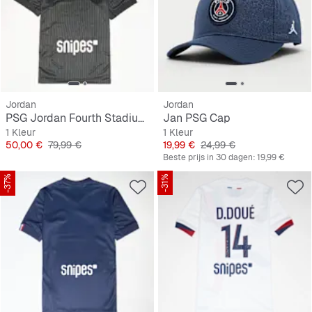
Jordan
Jordan
PSG Jordan Fourth Stadium 2025/26
Jan PSG Cap
1 Kleur
1 Kleur
Prijs
Originele Prijs
Prijs
Originele Prijs
50,00 €
79,99 €
19,99 €
24,99 €
Beste prijs in 30 dagen:
19,99 €
-37%
-31%