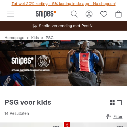
Tot wel 20% korting + 5% korting in de app - Nu shoppen!
Snelle verzending met PostNL
Homepage
Kids
PSG
PSG voor kids
14 Resultaten
Filter