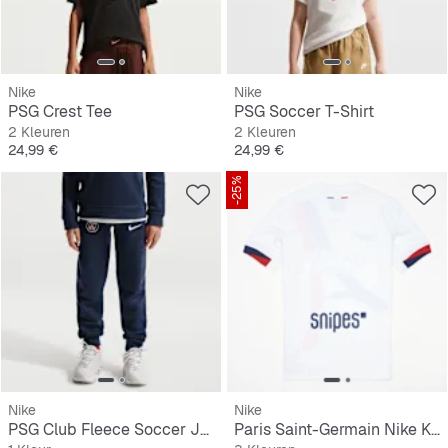
Nike
Nike
PSG Crest Tee
PSG Soccer T-Shirt
2 Kleuren
2 Kleuren
Prijs
Prijs
24,99 €
24,99 €
-25%
Nike
Nike
PSG Club Fleece Soccer Joggers
Paris Saint-Germain Nike Kids Away Stadium 2024/25