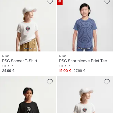
-46%
Nike
Nike
PSG Soccer T-Shirt
PSG Shortsleeve Print Tee
1 Kleur
1 Kleur
Prijs
Prijs
Originele Prijs
24,99 €
15,00 €
27,99 €