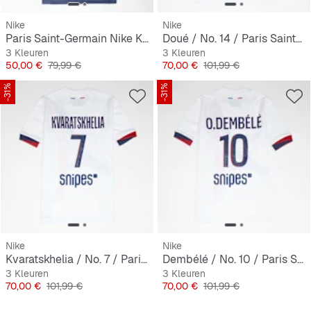
Nike
Nike
Paris Saint-Germain Nike Kids Home Stadium 2025/26
Doué / No. 14 / Paris Saint-Germain Nike Kids Away Stadium 2024/25
3 Kleuren
3 Kleuren
Prijs
Originele Prijs
Prijs
Originele Prijs
50,00 €
79,99 €
70,00 €
101,99 €
-31%
-31%
Nike
Nike
Kvaratskhelia / No. 7 / Paris Saint-Germain Nike Kids Away Stadium 2024/25
Dembélé / No. 10 / Paris Saint-Germain Nike Kids Away Stadium 2024/25
3 Kleuren
3 Kleuren
Prijs
Originele Prijs
Prijs
Originele Prijs
70,00 €
101,99 €
70,00 €
101,99 €