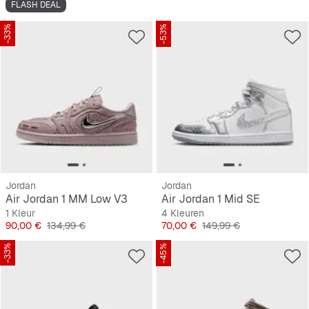
FLASH DEAL
-33%
-53%
Jordan
Jordan
Air Jordan 1 MM Low V3
Air Jordan 1 Mid SE
1 Kleur
4 Kleuren
Prijs
Originele Prijs
Prijs
Originele Prijs
90,00 €
134,99 €
70,00 €
149,99 €
-33%
-45%