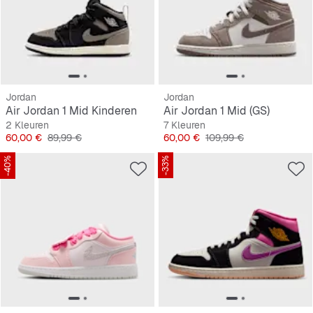
Jordan
Jordan
Air Jordan 1 Mid Kinderen
Air Jordan 1 Mid (GS)
2 Kleuren
7 Kleuren
Prijs
Originele Prijs
Prijs
Originele Prijs
60,00 €
89,99 €
60,00 €
109,99 €
-40%
-33%