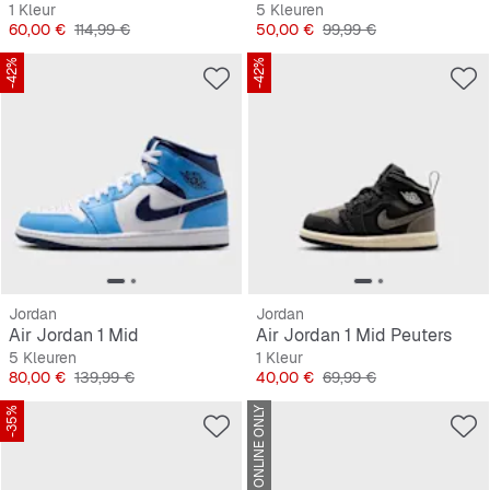
1 Kleur
5 Kleuren
Prijs
Originele Prijs
Prijs
Originele Prijs
60,00 €
114,99 €
50,00 €
99,99 €
-42%
-42%
Jordan
Jordan
Air Jordan 1 Mid
Air Jordan 1 Mid Peuters
5 Kleuren
1 Kleur
Prijs
Originele Prijs
Prijs
Originele Prijs
80,00 €
139,99 €
40,00 €
69,99 €
-35%
ONLINE ONLY