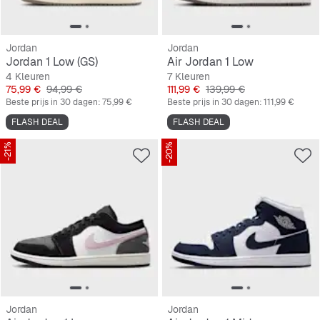
Jordan
Jordan
Jordan 1 Low (GS)
Air Jordan 1 Low
4 Kleuren
7 Kleuren
Prijs
Originele Prijs
Prijs
Originele Prijs
75,99 €
94,99 €
111,99 €
139,99 €
Beste prijs in 30 dagen:
75,99 €
Beste prijs in 30 dagen:
111,99 €
FLASH DEAL
FLASH DEAL
-21%
-20%
Jordan
Jordan