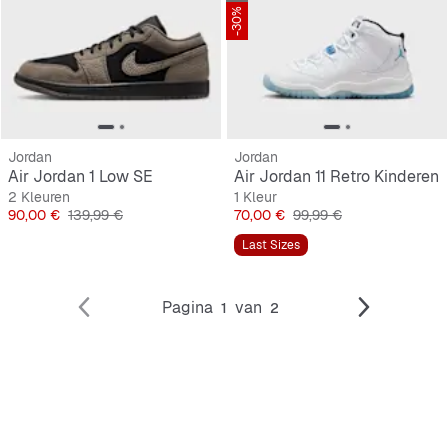
-30%
Jordan
Jordan
Air Jordan 1 Low SE
Air Jordan 11 Retro Kinderen
2 Kleuren
1 Kleur
Prijs
Originele Prijs
Prijs
Originele Prijs
90,00 €
139,99 €
70,00 €
99,99 €
Last Sizes
Pagina
van
1
2