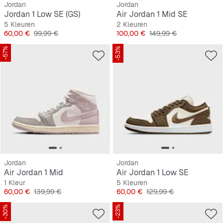
Jordan
Jordan
Jordan 1 Low SE (GS)
Air Jordan 1 Mid SE
5 Kleuren
2 Kleuren
Prijs
Originele Prijs
Prijs
Originele Prijs
60,00 €
99,99 €
100,00 €
149,99 €
-57%
-53%
Jordan
Jordan
Air Jordan 1 Mid
Air Jordan 1 Low SE
1 Kleur
5 Kleuren
Prijs
Originele Prijs
Prijs
Originele Prijs
60,00 €
139,99 €
60,00 €
129,99 €
-30%
-23%