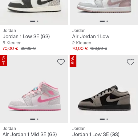
Jordan
Jordan
Jordan 1 Low SE (GS)
Air Jordan 1 Low
5 Kleuren
2 Kleuren
Prijs
Originele Prijs
Prijs
Originele Prijs
70,00 €
99,99 €
70,00 €
129,99 €
-47%
-50%
Jordan
Jordan
Air Jordan 1 Mid SE (GS)
Jordan 1 Low SE (GS)