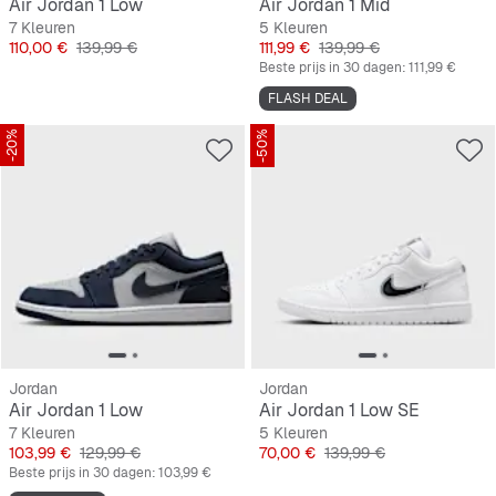
Air Jordan 1 Low
Air Jordan 1 Mid
7 Kleuren
5 Kleuren
Prijs
Originele Prijs
Prijs
Originele Prijs
110,00 €
139,99 €
111,99 €
139,99 €
Beste prijs in 30 dagen:
111,99 €
FLASH DEAL
-20%
-50%
Jordan
Jordan
Air Jordan 1 Low
Air Jordan 1 Low SE
7 Kleuren
5 Kleuren
Prijs
Originele Prijs
Prijs
Originele Prijs
103,99 €
129,99 €
70,00 €
139,99 €
Beste prijs in 30 dagen:
103,99 €