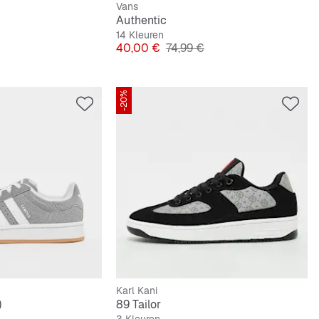
Vans
Authentic
14 Kleuren
e Prijs
Prijs
Originele Prijs
40,00 €
74,99 €
-20%
Karl Kani
)
89 Tailor