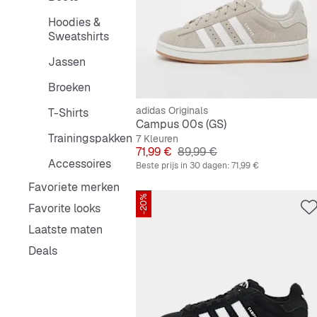
Hoodies &
Sweatshirts
Jassen
Broeken
adidas Originals
T-Shirts
Campus 00s (GS)
Trainingspakken
7 Kleuren
Prijs
Originele Prijs
71,99 €
89,99 €
Accessoires
Beste prijs in 30 dagen:
71,99 €
Favoriete merken
-20%
Favorite looks
Laatste maten
Deals