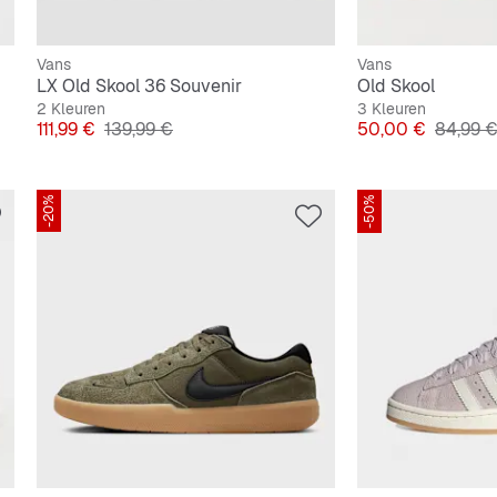
Vans
Vans
LX Old Skool 36 Souvenir
Old Skool
2 Kleuren
3 Kleuren
Prijs
Originele Prijs
Prijs
Originel
111,99 €
139,99 €
50,00 €
84,99 
-20%
-50%