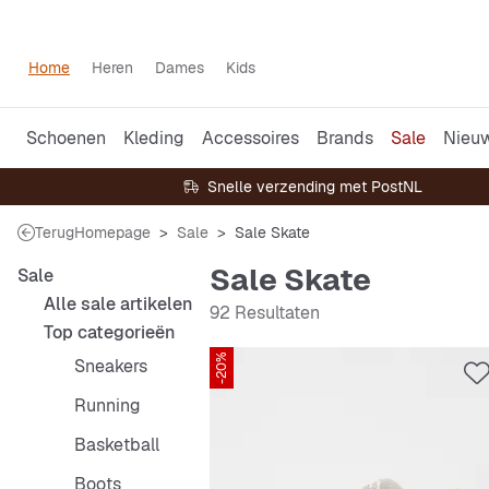
Home
Heren
Dames
Kids
Schoenen
Kleding
Accessoires
Brands
Sale
Nieu
Snelle verzending met PostNL
Terug
Homepage
Sale
Sale Skate
Sale Skate
Sale
Alle sale artikelen
92 Resultaten
Top categorieën
-20%
Sneakers
Running
Basketball
Boots