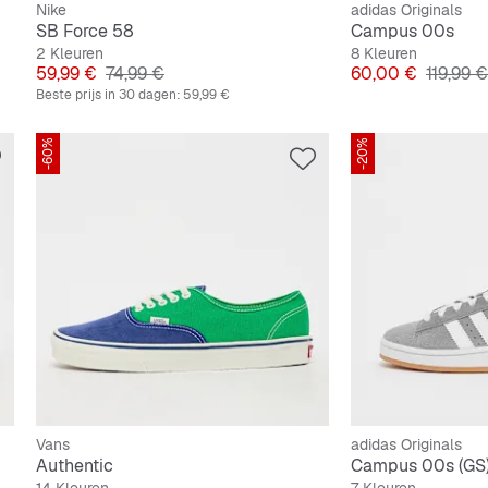
Nike
adidas Originals
SB Force 58
Campus 00s
2 Kleuren
8 Kleuren
Prijs
Originele Prijs
Prijs
Originel
59,99 €
74,99 €
60,00 €
119,99 €
Beste prijs in 30 dagen:
59,99 €
-60%
-20%
Vans
adidas Originals
Authentic
Campus 00s (GS