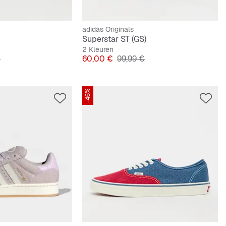
adidas Originals
Superstar ST (GS)
2 Kleuren
e Prijs
Prijs
Originele Prijs
€
60,00 €
99,99 €
-46%