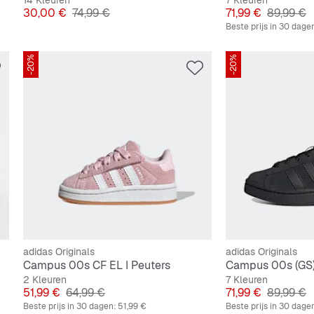
14 Kleuren
7 Kleuren
Prijs
Originele Prijs
Prijs
Originele
30,00 €
74,99 €
71,99 €
89,99 €
Beste prijs in 30 dage
-20%
-20%
adidas Originals
adidas Originals
Campus 00s CF EL I Peuters
Campus 00s (GS
2 Kleuren
7 Kleuren
Prijs
Originele Prijs
Prijs
Originele
51,99 €
64,99 €
71,99 €
89,99 €
Beste prijs in 30 dagen:
51,99 €
Beste prijs in 30 dage