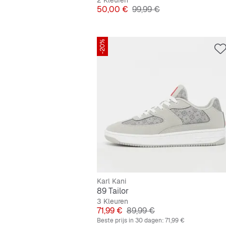
2 Kleuren
Prijs
Originele Prijs
50,00 €
99,99 €
-20%
Karl Kani
89 Tailor
3 Kleuren
Prijs
Originele Prijs
71,99 €
89,99 €
Beste prijs in 30 dagen:
71,99 €