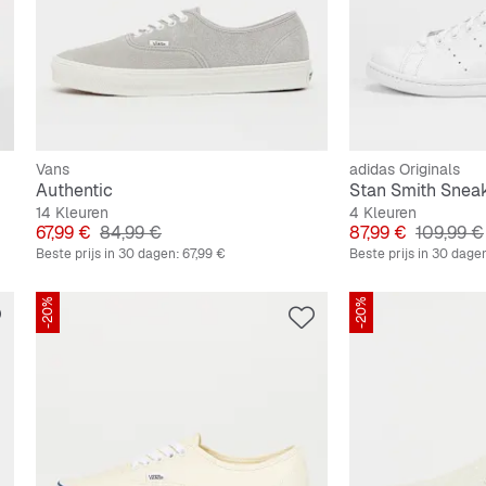
Vans
adidas Originals
Authentic
Stan Smith Snea
14 Kleuren
4 Kleuren
Prijs
Originele Prijs
Prijs
Originele
67,99 €
84,99 €
87,99 €
109,99 €
Beste prijs in 30 dagen:
67,99 €
Beste prijs in 30 dage
-20%
-20%