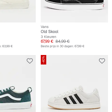
Vans
Old Skool
3 Kleuren
 Prijs
Prijs
Originele Prijs
67,99 €
84,99 €
n:
63,99 €
Beste prijs in 30 dagen:
67,99 €
-40%