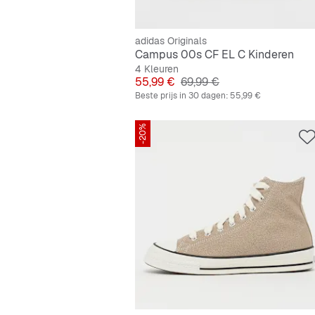
adidas Originals
Campus 00s CF EL C Kinderen
4 Kleuren
Prijs
Originele Prijs
55,99 €
69,99 €
Beste prijs in 30 dagen:
55,99 €
-20%