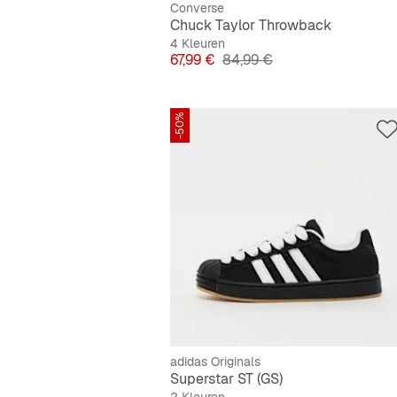
Converse
Chuck Taylor Throwback
4 Kleuren
Prijs
Originele Prijs
67,99 €
84,99 €
-50%
adidas Originals
Superstar ST (GS)