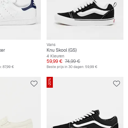
Vans
ker
Knu Skool (GS)
4 Kleuren
 Prijs
Prijs
Originele Prijs
59,99 €
74,99 €
n:
87,99 €
Beste prijs in 30 dagen:
59,99 €
-20%