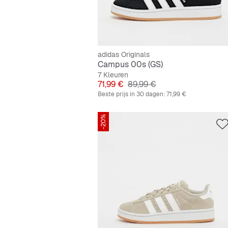
adidas Originals
Campus 00s (GS)
7 Kleuren
Prijs
Originele Prijs
71,99 €
89,99 €
Beste prijs in 30 dagen:
71,99 €
-20%