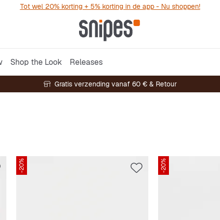
Tot wel 20% korting + 5% korting in de app - Nu shoppen!
w
Shop the Look
Releases
Gratis verzending vanaf 60 € & Retour
-20%
-20%