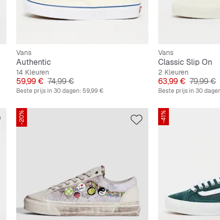
Vans
Vans
Authentic
Classic Slip On
14 Kleuren
2 Kleuren
Prijs
Originele Prijs
Prijs
Originele
59,99 €
74,99 €
63,99 €
79,99 €
Beste prijs in 30 dagen:
59,99 €
Beste prijs in 30 dage
-20%
-41%