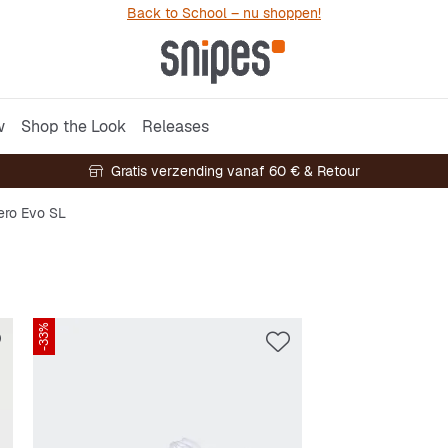
Back to School – nu shoppen!
w
Shop the Look
Releases
Gratis verzending vanaf 60 € & Retour
ero Evo SL
-33%