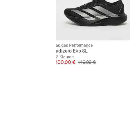
adidas Performance
adizero Evo SL
2 Kleuren
Prijs
Originele Prijs
100,00 €
149,99 €