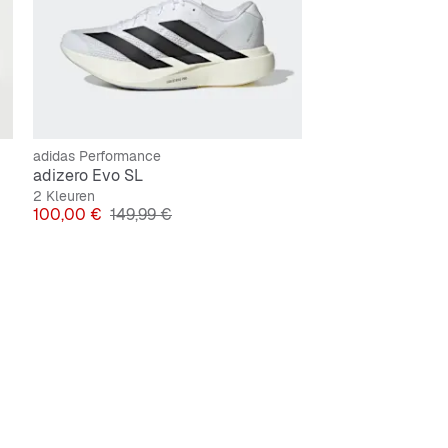
adidas Performance
adizero Evo SL
2 Kleuren
Prijs
Originele Prijs
100,00 €
149,99 €