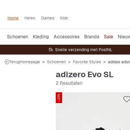
Home
Heren
Dames
Kids
Schoenen
Kleding
Accessoires
Brands
Sale
Nieu
Snelle verzending met PostNL
Terug
Homepage
Schoenen
Favorite Styles
adidas adiz
adizero Evo SL
2 Resultaten
-33%