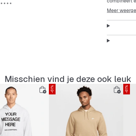
combineert ee
Meer weerg
Zacht en co
Geborsteld f
Aanpasbare
Capuchon met
Misschien vind je deze ook leuk
-61%
-61%