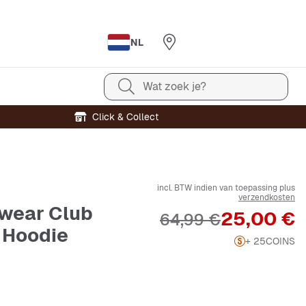
NL
Wat zoek je?
Click & Collect
incl. BTW indien van toepassing plus
verzendkosten
wear Club
Prijs
25,00 €
Originele Prijs
64,99 €
 Hoodie
+ 25
COINS