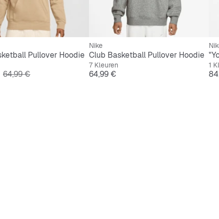
Nike
Nik
ketball Pullover Hoodie
Club Basketball Pullover Hoodie
7 Kleuren
1 K
Originele Prijs
Prijs
Pri
64,99 €
64,99 €
84