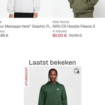
e
Nike Nocta
"Your Message Here" Graphic Fleece Hoodie
NRG CS Hoodie Fleece 2
leur
4 Kleuren
js
Prijs
Originele Prijs
,99 €
60,00 €
119,99 €
Laatst bekeken
UITVERKOCHT