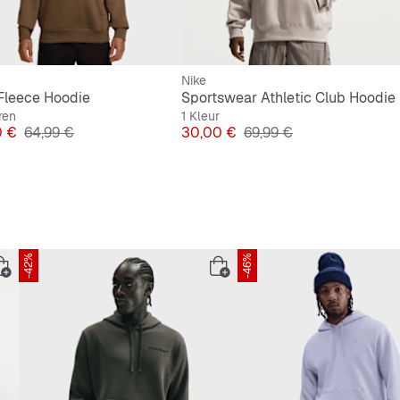
Nike
Fleece Hoodie
Sportswear Athletic Club Hoodie
ren
1 Kleur
Originele Prijs
Prijs
Originele Prijs
0 €
64,99 €
30,00 €
69,99 €
-42%
-46%