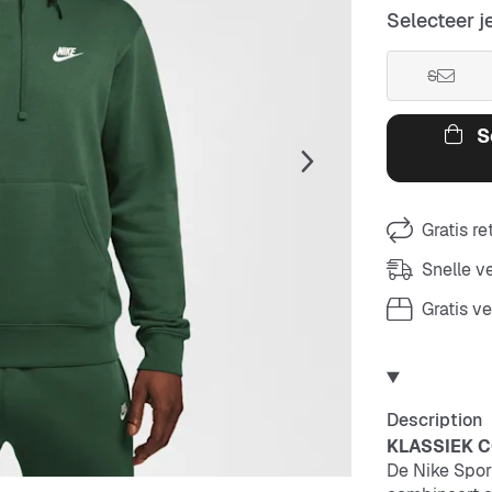
Selecteer j
S
S
Gratis r
Snelle 
Gratis v
Description
KLASSIEK 
De Nike Sport