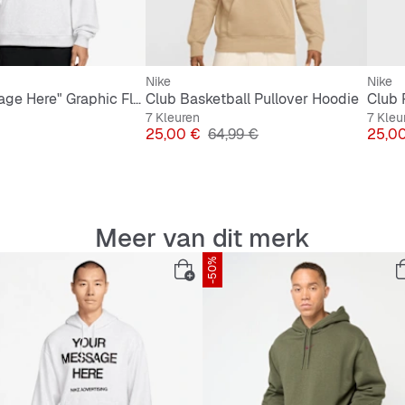
Nike
Nike
"Your Message Here" Graphic Fleece Hoodie
Club Basketball Pullover Hoodie
Club 
7 Kleuren
7 Kleu
Prijs
Originele Prijs
Prijs
25,00 €
64,99 €
25,0
Meer van dit merk
-50%