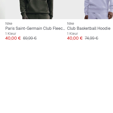
Nike
Nike
Paris Saint-Germain Club Fleece Hoodie
Club Basketball Hoodie
1 Kleur
1 Kleur
Prijs
Originele Prijs
Prijs
Originele Prijs
40,00 €
69,99 €
40,00 €
74,99 €