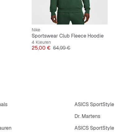
Nike
Sportswear Club Fleece Hoodie
4 Kleuren
Prijs
Originele Prijs
25,00 €
64,99 €
nals
ASICS SportStyle
Dr. Martens
auren
ASICS SportStyle