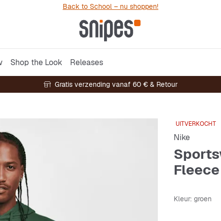
Back to School – nu shoppen!
w
Shop the Look
Releases
Gratis verzending vanaf 60 € & Retour
UITVERKOCHT
Nike
Sports
Fleece
Kleur
: groen