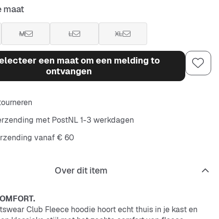
e maat
M
L
XL
electeer een maat om een melding to
ontvangen
etourneren
verzending met PostNL 1-3 werkdagen
erzending vanaf € 60
Over dit item
COMFORT.
swear Club Fleece hoodie hoort echt thuis in je kast en