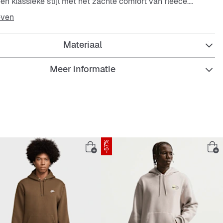
n klassieke stijl met het zachte comfort van fleece.
even
mfortabel
leecemateriaal voelt zacht en soepel aan.
Materiaal
 bedekking
 trekkoord biedt verstelbare bedekking.
Meer informatie
-57%