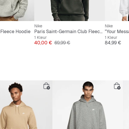
Nike
Nike
 Fleece Hoodie
Paris Saint-Germain Club Fleece Hoodie
1 Kleur
1 Kleur
e Prijs
Prijs
Originele Prijs
Prijs
40,00 €
69,99 €
84,99 €