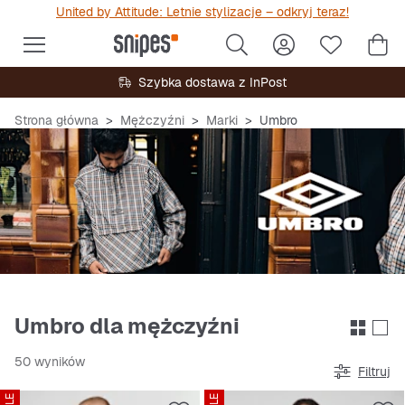
United by Attitude: Letnie stylizacje – odkryj teraz!
Szybka dostawa z InPost
Strona główna
Mężczyźni
Marki
Umbro
Umbro dla mężczyźni
50 wyników
Filtruj