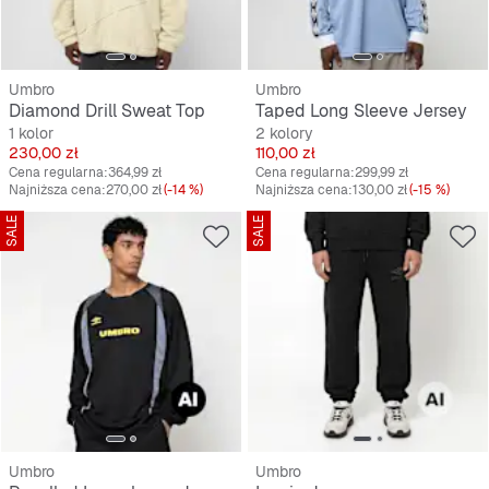
Umbro
Umbro
Diamond Drill Sweat Top
Taped Long Sleeve Jersey
1 kolor
2 kolory
Cena
Cena
230,00 zł
110,00 zł
Cena regularna:
364,99 zł
Cena regularna:
299,99 zł
Najniższa cena:
270,00 zł
(-14 %)
Najniższa cena:
130,00 zł
(-15 %)
SALE
SALE
Umbro
Umbro