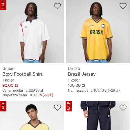
SALE
Umbro
Umbro
Boxy Football Shirt
Brazil Jersey
1 kolor
1 kolor
Cena
Cena
90,00 zł
130,00 zł
Cena regularna:
229,99 zł
Najniższa cena:
101,40 zł
(+29 %)
Najniższa cena:
110,00 zł
(-18 %)
SALE
SALE