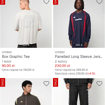
SALE
SALE
Umbro
Umbro
Box Graphic Tee
Panelled Long Sleeve Jersey
1 kolor
2 kolory
Cena
Cena
90,00 zł
230,00 zł
Cena regularna:
184,99 zł
Cena regularna:
299,99 zł
Najniższa cena:
239,99 zł
(-4 %)
SALE
SALE