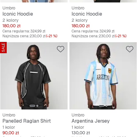
Umbro
Umbro
Iconic Hoodie
Iconic Hoodie
2 kolory
2 kolory
Cena
Cena
180,00 zł
180,00 zł
Cena regularna:
324,99 zł
Cena regularna:
324,99 zł
Najniższa cena:
230,00 zł
(-21 %)
Najniższa cena:
230,00 zł
(-21 %)
SALE
Umbro
Umbro
Panelled Raglan Shirt
Argentina Jersey
1 kolor
1 kolor
Cena
Cena
90,00 zł
130,00 zł