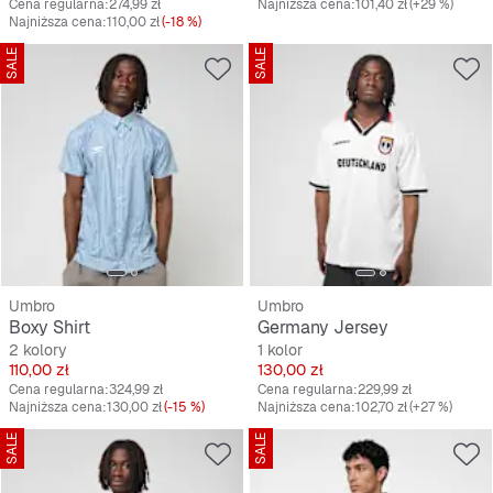
Cena regularna:
274,99 zł
Najniższa cena:
101,40 zł
(+29 %)
Najniższa cena:
110,00 zł
(-18 %)
SALE
SALE
Umbro
Umbro
Boxy Shirt
Germany Jersey
2 kolory
1 kolor
Cena
Cena
110,00 zł
130,00 zł
Cena regularna:
324,99 zł
Cena regularna:
229,99 zł
Najniższa cena:
130,00 zł
(-15 %)
Najniższa cena:
102,70 zł
(+27 %)
SALE
SALE