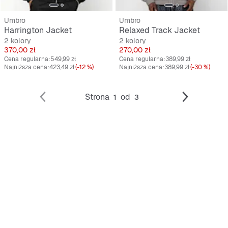
Umbro
Umbro
Harrington Jacket
Relaxed Track Jacket
2 kolory
2 kolory
Cena
Cena
370,00 zł
270,00 zł
Cena regularna:
549,99 zł
Cena regularna:
389,99 zł
Najniższa cena:
423,49 zł
(-12 %)
Najniższa cena:
389,99 zł
(-30 %)
Strona
od
1
3