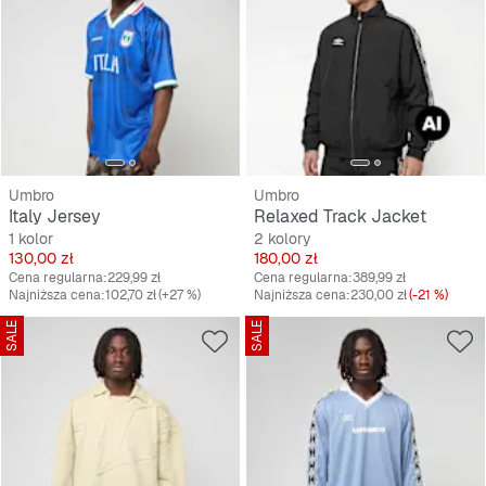
Umbro
Umbro
Italy Jersey
Relaxed Track Jacket
1 kolor
2 kolory
Cena
Cena
130,00 zł
180,00 zł
Cena regularna:
229,99 zł
Cena regularna:
389,99 zł
Najniższa cena:
102,70 zł
(+27 %)
Najniższa cena:
230,00 zł
(-21 %)
SALE
SALE