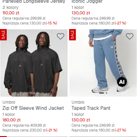
Panelled Longsleeve Jersey
Iconic Jogger
2 kolory
1 kolor
Cena
Cena
110,00 zł
130,00 zł
Cena regularna:
299,99 zł
Cena regularna:
249,99 zł
Najniższa cena:
130,00 zł
(-15 %)
Najniższa cena:
180,00 zł
(-27 %)
SALE
SALE
Umbro
Umbro
Zip Off Sleeve Wind Jacket
Taped Track Pant
1 kolor
1 kolor
Cena
Cena
180,00 zł
130,00 zł
Cena regularna:
409,99 zł
Cena regularna:
249,99 zł
Najniższa cena:
230,00 zł
(-21 %)
Najniższa cena:
180,00 zł
(-27 %)