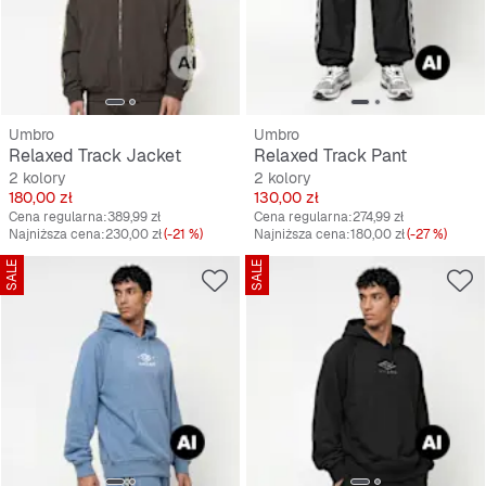
Umbro
Umbro
Relaxed Track Jacket
Relaxed Track Pant
2 kolory
2 kolory
Cena
Cena
180,00 zł
130,00 zł
Cena regularna:
389,99 zł
Cena regularna:
274,99 zł
Najniższa cena:
230,00 zł
(-21 %)
Najniższa cena:
180,00 zł
(-27 %)
SALE
SALE