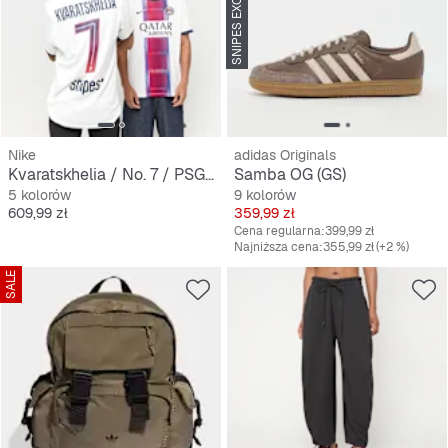
SNIPES EXCLUSIVE
Nike
adidas Originals
Kvaratskhelia / No. 7 / PSG Nike Away Stadium 2026/27
Samba OG (GS)
5 kolorów
9 kolorów
Cena
Cena
609,99 zł
359,99 zł
Cena regularna:
399,99 zł
Najniższa cena:
355,99 zł
(+2 %)
SALE