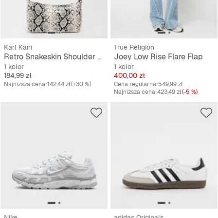
Karl Kani
True Religion
Retro Snakeskin Shoulder Bag
Joey Low Rise Flare Flap
1 kolor
1 kolor
Cena
Cena
184,99 zł
400,00 zł
Najniższa cena:
142,44 zł
(+30 %)
Cena regularna:
549,99 zł
Najniższa cena:
423,49 zł
(-5 %)
Nike
adidas Originals