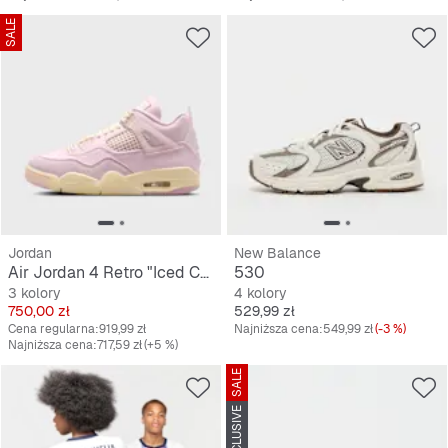
SALE
Jordan
New Balance
Air Jordan 4 Retro "Iced Carmine"
530
3 kolory
4 kolory
Cena
Cena
750,00 zł
529,99 zł
Cena regularna:
919,99 zł
Najniższa cena:
549,99 zł
(-3 %)
Najniższa cena:
717,59 zł
(+5 %)
SALE