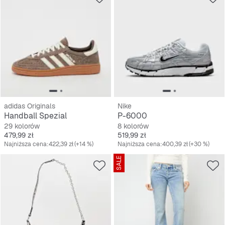
adidas Originals
Nike
Handball Spezial
P-6000
29 kolorów
8 kolorów
Cena
Cena
479,99 zł
519,99 zł
Najniższa cena:
422,39 zł
(+14 %)
Najniższa cena:
400,39 zł
(+30 %)
SALE