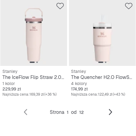
Stanley
Stanley
The IceFlow Flip Straw 2.0 Tumbler | 0,9L
The Quencher H2.O FlowState Tumbler | 0,6L
1 kolor
4 kolory
Cena
Cena
229,99 zł
174,99 zł
Najniższa cena:
169,39 zł
(+36 %)
Najniższa cena:
122,49 zł
(+43 %)
Strona
od
1
12