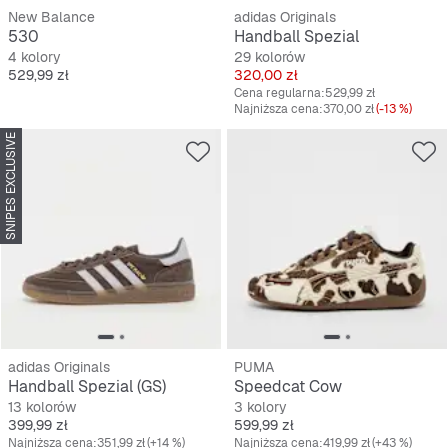
New Balance
adidas Originals
530
Handball Spezial
4 kolory
29 kolorów
Cena
Cena
529,99 zł
320,00 zł
Cena regularna:
529,99 zł
Najniższa cena:
370,00 zł
(-13 %)
SNIPES EXCLUSIVE
adidas Originals
PUMA
Handball Spezial (GS)
Speedcat Cow
13 kolorów
3 kolory
Cena
Cena
399,99 zł
599,99 zł
Najniższa cena:
351,99 zł
(+14 %)
Najniższa cena:
419,99 zł
(+43 %)