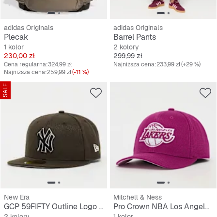
adidas Originals
adidas Originals
Plecak
Barrel Pants
1 kolor
2 kolory
Cena
Cena
230,00 zł
299,99 zł
Cena regularna:
324,99 zł
Najniższa cena:
233,99 zł
(+29 %)
Najniższa cena:
259,99 zł
(-11 %)
SALE
New Era
Mitchell & Ness
GCP 59FIFTY Outline Logo MLB New York Yankees
Pro Crown NBA Los Angeles Lakers
2 kolory
1 kolor