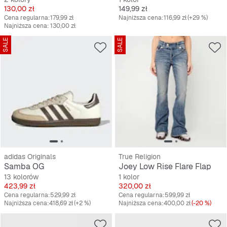
Cena
Cena
130,00 zł
149,99 zł
Cena regularna:
179,99 zł
Najniższa cena:
116,99 zł
(+29 %)
Najniższa cena:
130,00 zł
SALE
SALE
adidas Originals
True Religion
Samba OG
Joey Low Rise Flare Flap
13 kolorów
1 kolor
Cena
Cena
423,99 zł
320,00 zł
Cena regularna:
529,99 zł
Cena regularna:
599,99 zł
Najniższa cena:
418,69 zł
(+2 %)
Najniższa cena:
400,00 zł
(-20 %)