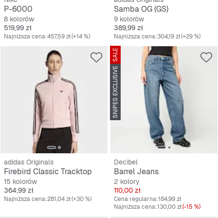
P-6000
Samba OG (GS)
8 kolorów
9 kolorów
Cena
Cena
519,99 zł
389,99 zł
Najniższa cena:
457,59 zł
(+14 %)
Najniższa cena:
304,19 zł
(+29 %)
SALE
SNIPES EXCLUSIVE
adidas Originals
Decibel
Firebird Classic Tracktop
Barrel Jeans
15 kolorów
2 kolory
Cena
Cena
364,99 zł
110,00 zł
Najniższa cena:
281,04 zł
(+30 %)
Cena regularna:
184,99 zł
Najniższa cena:
130,00 zł
(-15 %)