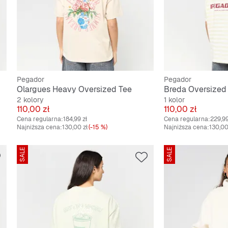
Pegador
Pegador
Olargues Heavy Oversized Tee
Breda Oversized
2 kolory
1 kolor
Cena
Cena
110,00 zł
110,00 zł
Cena regularna:
184,99 zł
Cena regularna:
229,99
Najniższa cena:
130,00 zł
(-15 %)
Najniższa cena:
130,00
SALE
SALE