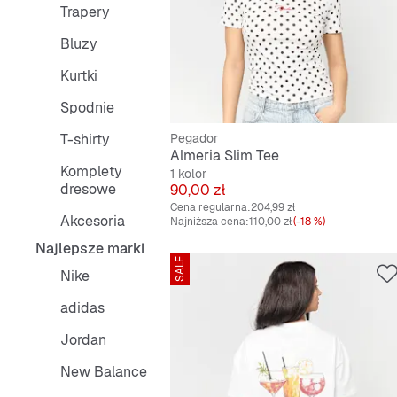
Trapery
Bluzy
Kurtki
Spodnie
T-shirty
Pegador
Almeria Slim Tee
Komplety
1 kolor
dresowe
Cena
90,00 zł
Cena regularna:
204,99 zł
Akcesoria
Najniższa cena:
110,00 zł
(-18 %)
Najlepsze marki
SALE
Nike
adidas
Jordan
New Balance