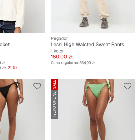
Pegador
cket
Lessi High Waisted Sweat Pants
1 kolor
Cena
180,00 zł
 zł
Cena regularna:
364,99 zł
 zł
(-21 %)
SALE
TYLKO ONLINE