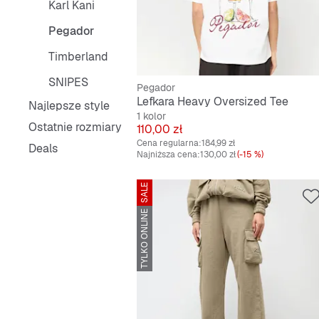
Karl Kani
Pegador
Timberland
SNIPES
Pegador
Lefkara Heavy Oversized Tee
Najlepsze style
1 kolor
Ostatnie rozmiary
Cena
110,00 zł
Cena regularna:
184,99 zł
Deals
Najniższa cena:
130,00 zł
(-15 %)
SALE
TYLKO ONLINE