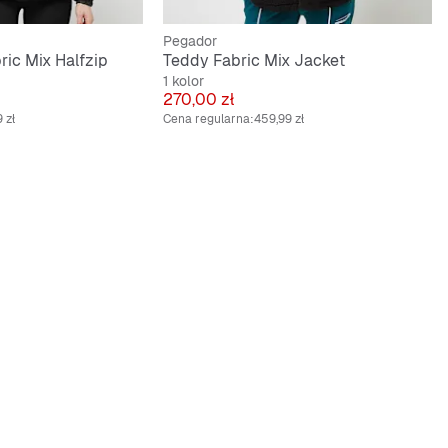
Pegador
ic Mix Halfzip
Teddy Fabric Mix Jacket
1 kolor
Cena
270,00 zł
 zł
Cena regularna:
459,99 zł