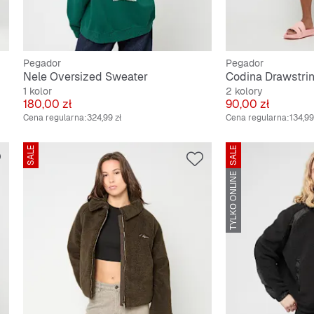
Pegador
Pegador
Nele Oversized Sweater
1 kolor
2 kolory
Cena
Cena
180,00 zł
90,00 zł
Cena regularna:
324,99 zł
Cena regularna:
134,99
SALE
SALE
TYLKO ONLINE