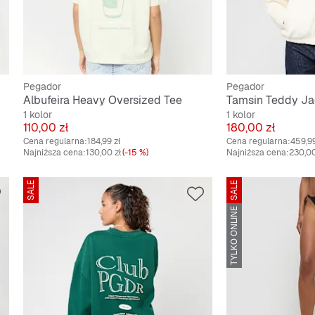
Pegador
Pegador
Albufeira Heavy Oversized Tee
Tamsin Teddy Ja
1 kolor
1 kolor
Cena
Cena
110,00 zł
180,00 zł
Cena regularna:
184,99 zł
Cena regularna:
459,99
Najniższa cena:
130,00 zł
(-15 %)
Najniższa cena:
230,00
SALE
SALE
TYLKO ONLINE