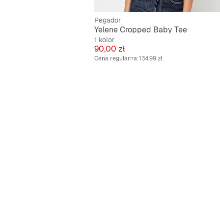
Pegador
Yelene Cropped Baby Tee
1 kolor
Cena
90,00 zł
Cena regularna:
134,99 zł