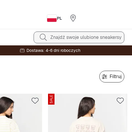
PL
Znajdź swoje ulubione sneakersy
Dostawa: 4-6 dni roboczych
Filtruj
SALE