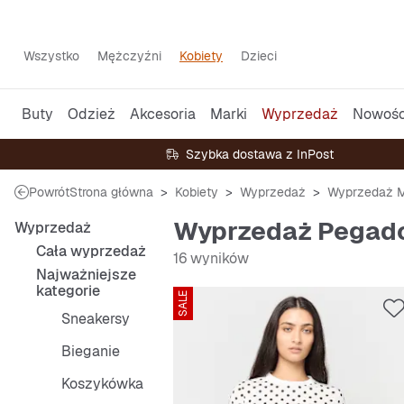
Wszystko
Mężczyźni
Kobiety
Dzieci
Buty
Odzież
Akcesoria
Marki
Wyprzedaż
Nowośc
Szybka dostawa z InPost
Powrót
Strona główna
Kobiety
Wyprzedaż
Wyprzedaż M
Wyprzedaż Pegador
Wyprzedaż
Cała wyprzedaż
16 wyników
Najważniejsze
kategorie
SALE
Sneakersy
Bieganie
Koszykówka