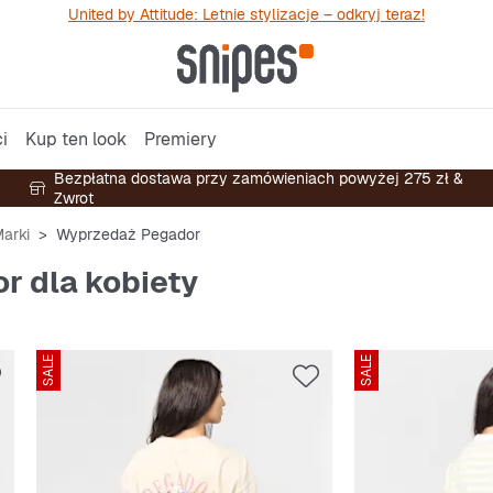
United by Attitude: Letnie stylizacje – odkryj teraz!
i
Kup ten look
Premiery
Bezpłatna dostawa przy zamówieniach powyżej 275 zł &
Zwrot
arki
Wyprzedaż Pegador
 dla kobiety
SALE
SALE