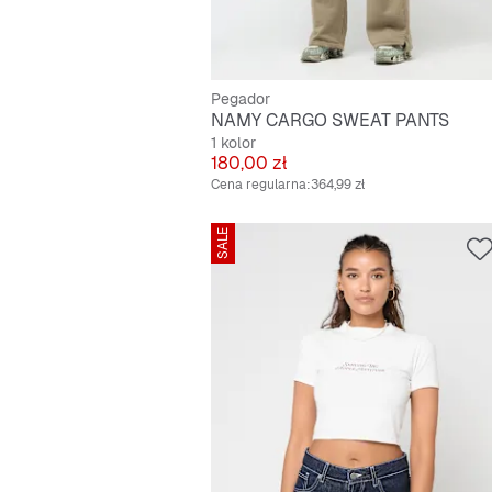
Pegador
NAMY CARGO SWEAT PANTS
1 kolor
Cena
180,00 zł
Cena regularna:
364,99 zł
SALE