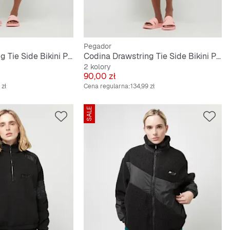
Pegador
Codina Drawstring Tie Side Bikini Panty
Codina Drawstring Tie Side Bikini Panty
2 kolory
Cena
90,00 zł
 zł
Cena regularna:
134,99 zł
SALE