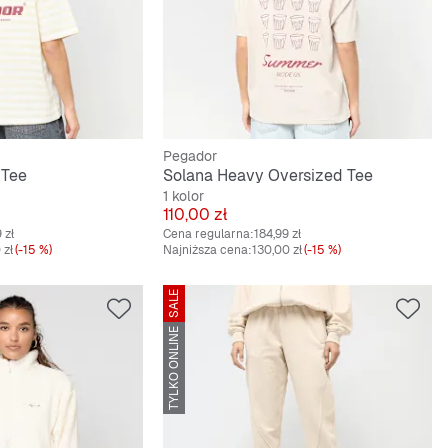
Pegador
 Tee
Solana Heavy Oversized Tee
1 kolor
Cena
110,00 zł
 zł
Cena regularna:
184,99 zł
 zł
(-15 %)
Najniższa cena:
130,00 zł
(-15 %)
SALE
TYLKO ONLINE