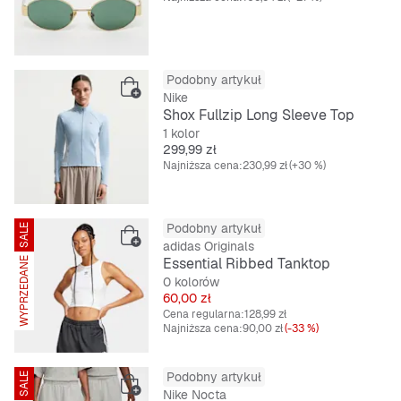
Podobny artykuł
Nike
Shox Fullzip Long Sleeve Top
1 kolor
Cena
299,99 zł
Najniższa cena:
230,99 zł
(+30 %)
Podobny artykuł
SALE
adidas Originals
Essential Ribbed Tanktop
WYPRZEDANE
0 kolorów
Cena
60,00 zł
Cena regularna:
128,99 zł
Najniższa cena:
90,00 zł
(-33 %)
Podobny artykuł
SALE
Nike Nocta