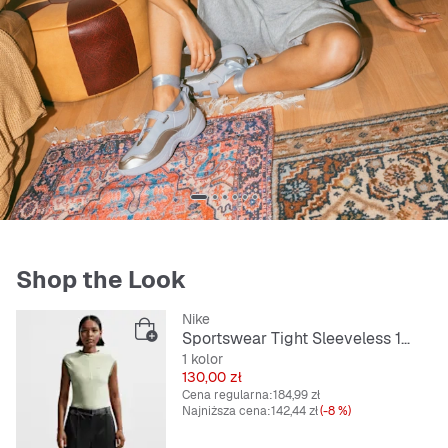
Shop the Look
Nike
Sportswear Tight Sleeveless 1/4-Zip Top
1 kolor
Cena
130,00 zł
Cena regularna:
184,99 zł
Najniższa cena:
142,44 zł
(-8 %)