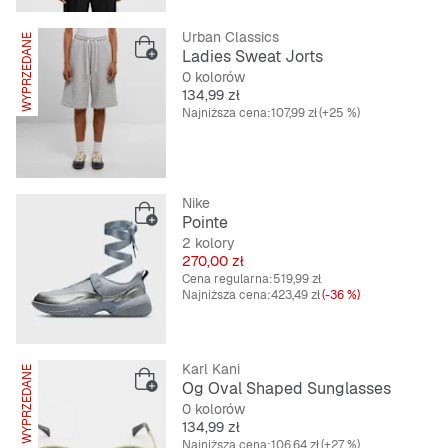
Urban Classics
WYPRZEDANE
Ladies Sweat Jorts
0 kolorów
Cena
134,99 zł
Najniższa cena:
107,99 zł
(+25 %)
Nike
Pointe
2 kolory
Cena
270,00 zł
Cena regularna:
519,99 zł
Najniższa cena:
423,49 zł
(-36 %)
Karl Kani
WYPRZEDANE
Og Oval Shaped Sunglasses
0 kolorów
Cena
134,99 zł
Najniższa cena:
106,64 zł
(+27 %)