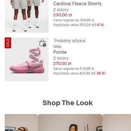
Cardinal Fleece Shorts
2 kolory
Cena
230,00 zł
Cena regularna:
324,99 zł
Najniższa cena:
250,24 zł
(-8 %)
Podobny artykuł
SALE
Nike
Pointe
2 kolory
Cena
270,00 zł
Cena regularna:
519,99 zł
Najniższa cena:
423,49 zł
(-36 %)
Shop The Look