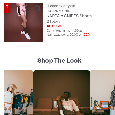
Podobny artykuł
SALE
SNIPES EXCLUSIVE
KAPPA x SNIPES
KAPPA x SNIPES Shorts
2 kolory
Cena
40,00 zł
Cena regularna:
114,99 zł
Najniższa cena:
60,00 zł
(-33 %)
Shop The Look