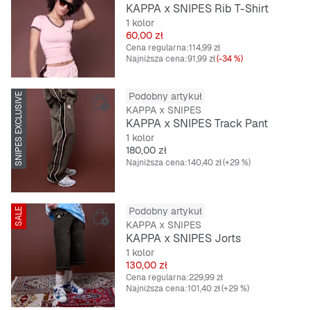
SNIPES EXCLUSIVE
KAPPA x SNIPES Rib T-Shirt
1 kolor
Cena
60,00 zł
Cena regularna:
114,99 zł
Najniższa cena:
91,99 zł
(-34 %)
Podobny artykuł
SNIPES EXCLUSIVE
KAPPA x SNIPES
KAPPA x SNIPES Track Pant
1 kolor
Cena
180,00 zł
Najniższa cena:
140,40 zł
(+29 %)
Podobny artykuł
SALE
SNIPES EXCLUSIVE
KAPPA x SNIPES
KAPPA x SNIPES Jorts
1 kolor
Cena
130,00 zł
Cena regularna:
229,99 zł
Najniższa cena:
101,40 zł
(+29 %)