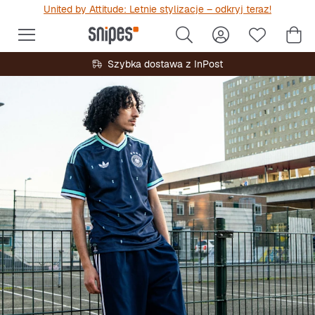
United by Attitude: Letnie stylizacje – odkryj teraz!
Szybka dostawa z InPost