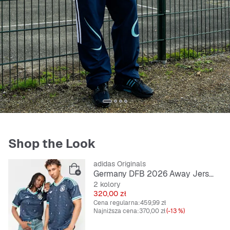
Shop the Look
adidas Originals
Germany DFB 2026 Away Jersey
2 kolory
Cena
320,00 zł
Cena regularna:
459,99 zł
Najniższa cena:
370,00 zł
(-13 %)