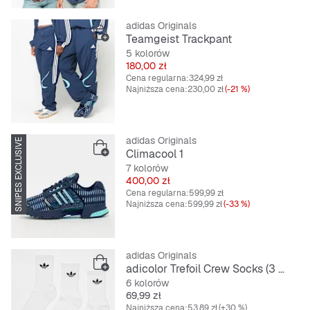
adidas Originals
Teamgeist Trackpant
5 kolorów
Cena
180,00 zł
Cena regularna:
324,99 zł
Najniższa cena:
230,00 zł
(-21 %)
adidas Originals
SNIPES EXCLUSIVE
Climacool 1
7 kolorów
Cena
400,00 zł
Cena regularna:
599,99 zł
Najniższa cena:
599,99 zł
(-33 %)
adidas Originals
adicolor Trefoil Crew Socks (3 Pack)
6 kolorów
Cena
69,99 zł
Najniższa cena:
53,89 zł
(+30 %)