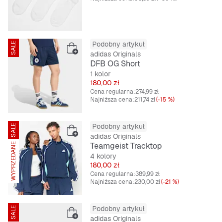
Podobny artykuł
SALE
adidas Originals
DFB OG Short
1 kolor
Cena
180,00 zł
Cena regularna:
274,99 zł
Najniższa cena:
211,74 zł
(-15 %)
Podobny artykuł
SALE
adidas Originals
Teamgeist Tracktop
WYPRZEDANE
4 kolory
Cena
180,00 zł
Cena regularna:
389,99 zł
Najniższa cena:
230,00 zł
(-21 %)
Podobny artykuł
SALE
adidas Originals