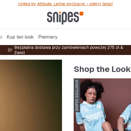
United by Attitude: Letnie stylizacje – odkryj teraz!
i
Kup ten look
Premiery
Bezpłatna dostawa przy zamówieniach powyżej 275 zł &
Zwrot
Shop the Look
SNIPES EXCLUSIVE