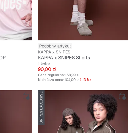
Podobny artykuł
KAPPA x SNIPES
AOP
KAPPA x SNIPES Shorts
1 kolor
Cena
90,00 zł
Cena regularna:
159,99 zł
Najniższa cena:
104,00 zł
(-13 %)
SNIPES EXCLUSIVE