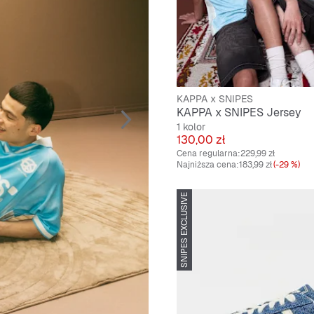
KAPPA x SNIPES
KAPPA x SNIPES Jersey
1 kolor
Cena
130,00 zł
Cena regularna:
229,99 zł
Najniższa cena:
183,99 zł
(-29 %)
SNIPES EXCLUSIVE