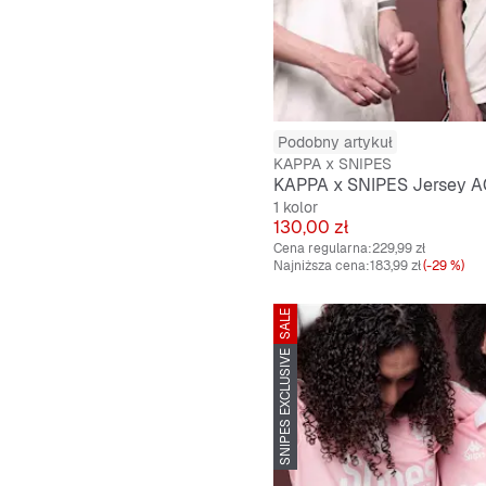
Podobny artykuł
KAPPA x SNIPES
KAPPA x SNIPES Jersey 
1 kolor
Cena
130,00 zł
Cena regularna:
229,99 zł
Najniższa cena:
183,99 zł
(-29 %)
SALE
SNIPES EXCLUSIVE