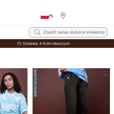
PL
Znajdź swoje ulubione sneakersy
Dostawa: 4-6 dni roboczych
SNIPES EXCLUSIVE