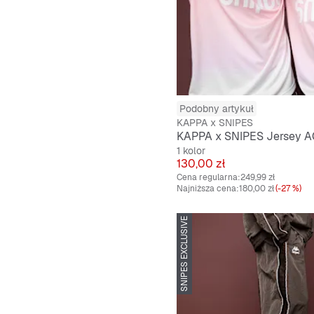
Podobny artykuł
KAPPA x SNIPES
KAPPA x SNIPES Jersey 
1 kolor
Cena
130,00 zł
Cena regularna:
249,99 zł
Najniższa cena:
180,00 zł
(-27 %)
SNIPES EXCLUSIVE