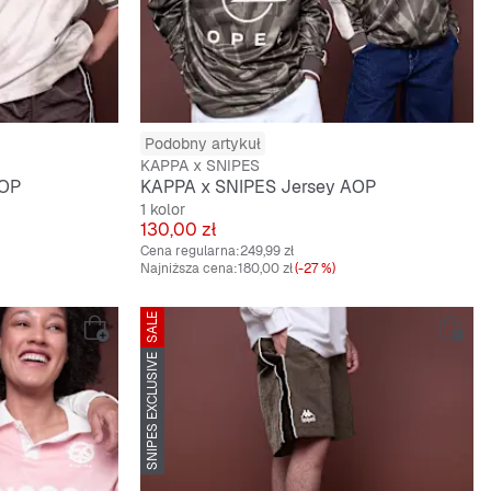
Podobny artykuł
KAPPA x SNIPES
AOP
KAPPA x SNIPES Jersey AOP
1 kolor
Cena
130,00 zł
Cena regularna:
249,99 zł
Najniższa cena:
180,00 zł
(-27 %)
SALE
SNIPES EXCLUSIVE