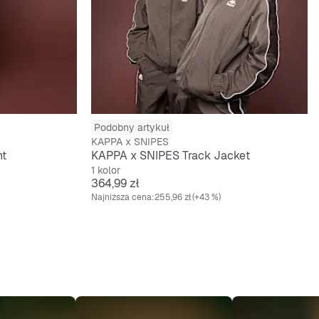
Podobny artykuł
KAPPA x SNIPES
nt
KAPPA x SNIPES Track Jacket
1 kolor
Cena
364,99 zł
Najniższa cena:
255,96 zł
(+43 %)