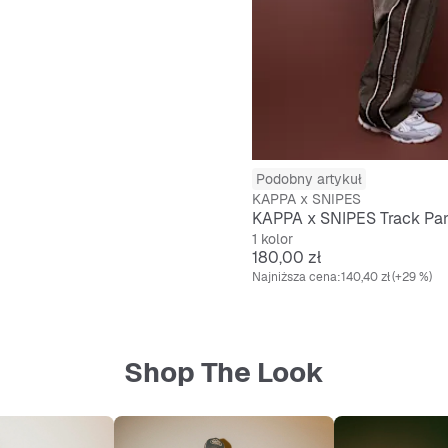
Podobny artykuł
KAPPA x SNIPES
KAPPA x SNIPES Track Pa
1 kolor
Cena
180,00 zł
Najniższa cena:
140,40 zł
(+29 %)
Shop The Look