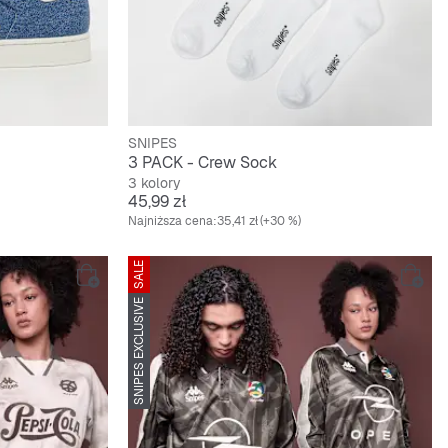
SNIPES
3 PACK - Crew Sock
3 kolory
Cena
45,99 zł
Najniższa cena:
35,41 zł
(+30 %)
SALE
SNIPES EXCLUSIVE