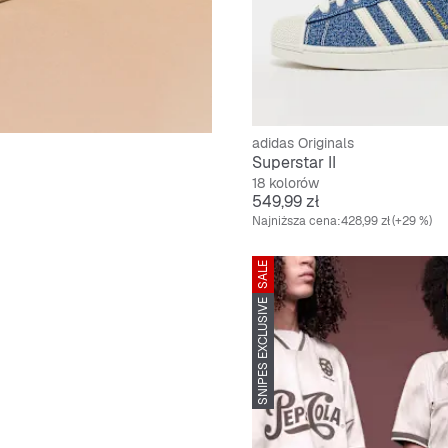
adidas Originals
Superstar II
18 kolorów
Cena
549,99 zł
Najniższa cena:
428,99 zł
(+29 %)
SALE
SNIPES EXCLUSIVE