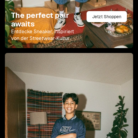
The perfect pair
Jetzt Shoppen
awaits
Entdecke Sneaker, inspiriert
von der Streetwear‑Kultur.