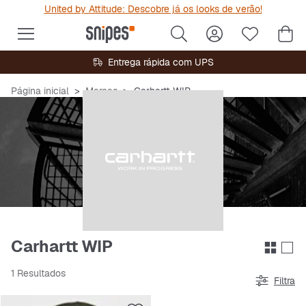
United by Attitude: Descobre já os looks de verão!
Entrega rápida com UPS
Página inicial
Marcas
Carhartt WIP
Carhartt WIP
1 Resultados
Filtra