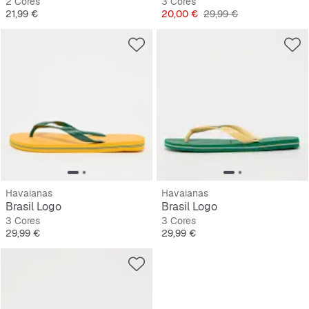
2 Cores
3 Cores
Preço
Preço
Preço original
21,99 €
20,00 €
29,99 €
Havaianas
Havaianas
Brasil Logo
Brasil Logo
3 Cores
3 Cores
Preço
Preço
29,99 €
29,99 €