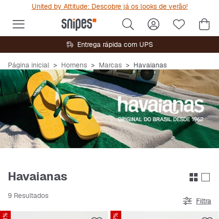
United by Attitude: Descobre já os looks de verão!
Entrega rápida com UPS
Página inicial
Homens
Marcas
Havaianas
Havaianas
9 Resultados
Filtra