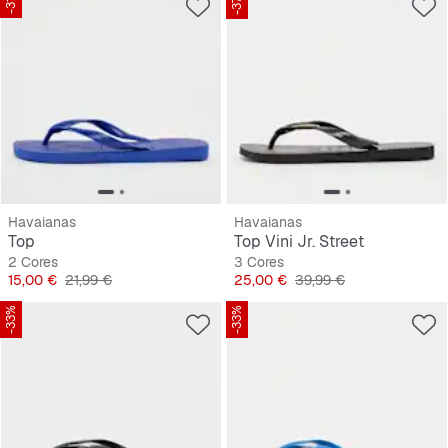
-31%
-37%
Havaianas
Havaianas
Top
Top Vini Jr. Street
2 Cores
3 Cores
Preço
Preço original
Preço
Preço original
15,00 €
21,99 €
25,00 €
39,99 €
-33%
-33%