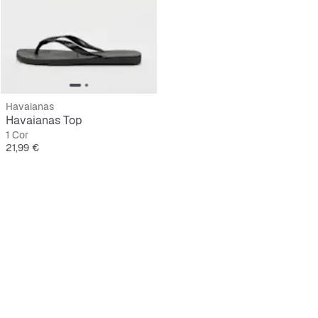
Havaianas
Havaianas Top
1 Cor
Preço
21,99 €