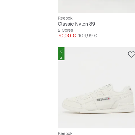
Reebok
Classic Nylon 89
2 Cores
Preço
Preço original
70,00 €
109,99 €
NOVO
Reebok