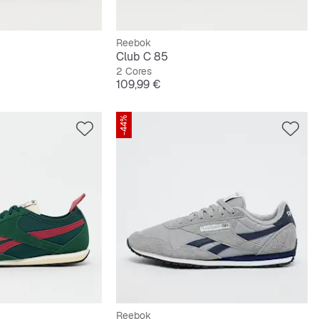
Reebok
Club C 85
2 Cores
Preço
109,99 €
-44%
Reebok