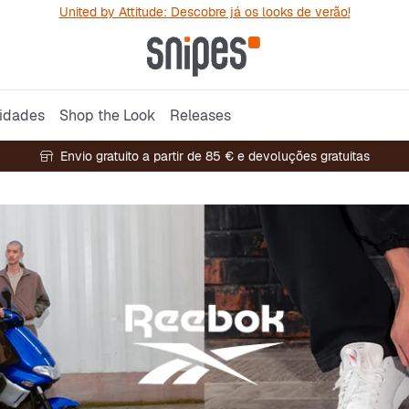
United by Attitude: Descobre já os looks de verão!
idades
Shop the Look
Releases
Envio gratuito a partir de 85 € e devoluções gratuitas