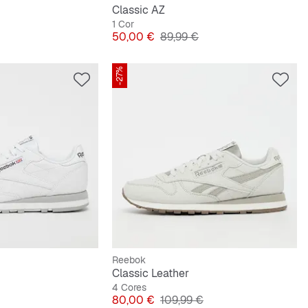
Classic AZ
1 Cor
riginal
Preço
Preço original
50,00 €
89,99 €
-27%
Reebok
Classic Leather
4 Cores
Preço
Preço original
80,00 €
109,99 €