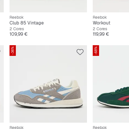
Reebok
Reebok
Club 85 Vintage
Workout
2 Cores
2 Cores
Preço
Preço
109,99 €
119,99 €
-36%
-68%
Reebok
Reebok