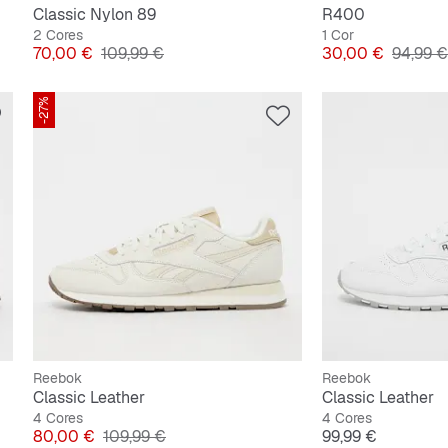
Classic Nylon 89
R400
2 Cores
1 Cor
Preço
Preço original
Preço
Preço o
70,00 €
109,99 €
30,00 €
94,99 €
-27%
Reebok
Reebok
Classic Leather
Classic Leather
4 Cores
4 Cores
Preço
Preço original
Preço
80,00 €
109,99 €
99,99 €