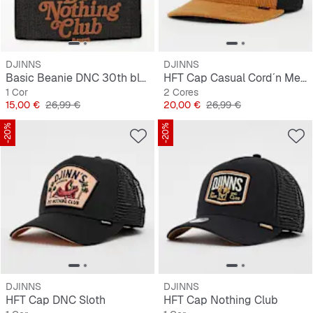
DJINNS
DJINNS
Basic Beanie DNC 30th black
HFT Cap Casual Cord´n Mesh
1 Cor
2 Cores
Preço
Preço original
Preço
Preço original
15,00 €
26,99 €
20,00 €
26,99 €
-20%
-20%
DJINNS
DJINNS
HFT Cap DNC Sloth
HFT Cap Nothing Club