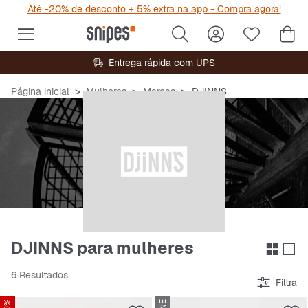
Até -20% de desconto + 5% extra na app - Compra agora!
Entrega rápida com UPS
Página inicial
Mulheres
Marcas
DJINNS
DJINNS para mulheres
6 Resultados
Filtra