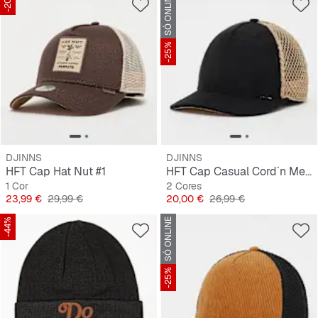
-20%
SÓ ONLINE
-25%
DJINNS
DJINNS
HFT Cap Hat Nut #1
HFT Cap Casual Cord´n Mesh
1 Cor
2 Cores
Preço
Preço original
Preço
Preço original
23,99 €
29,99 €
20,00 €
26,99 €
-44%
SÓ ONLINE
-25%