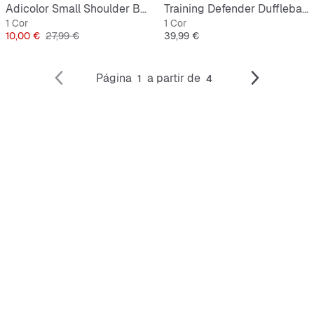
Adicolor Small Shoulder Bag
Training Defender Dufflebag S
1 Cor
1 Cor
Preço
Preço original
Preço
10,00 €
27,99 €
39,99 €
Página
a partir de
1
4