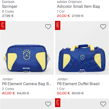
Eastpak
adidas Originals
Springer
Adicolor Small Item Bag
6 Cores
1 Cor
Preço
Preço
Preço original
27,99 €
20,00 €
27,99 €
-27%
-28%
Jordan
Jordan
P6 Element Camera Bag Brazil
P6 Element Duffel Brasil
2 Cores
1 Cor
Preço
Preço original
Preço
Preço original
40,00 €
54,99 €
50,00 €
69,99 €
-27%