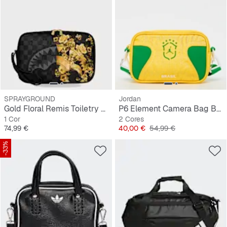
SPRAYGROUND
Jordan
Gold Floral Remis Toiletry Brick
P6 Element Camera Bag Brazil
1 Cor
2 Cores
Preço
Preço
Preço original
74,99 €
40,00 €
54,99 €
-33%