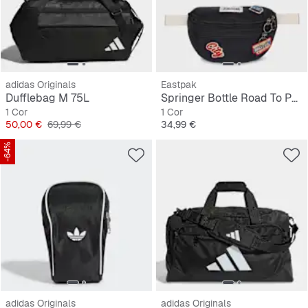
adidas Originals
Eastpak
Dufflebag M 75L
Springer Bottle Road To Patches
1 Cor
1 Cor
Preço
Preço original
Preço
50,00 €
69,99 €
34,99 €
-64%
adidas Originals
adidas Originals