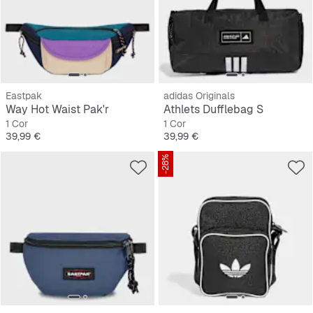
Eastpak
adidas Originals
Way Hot Waist Pak'r
Athlets Dufflebag S
1 Cor
1 Cor
Preço
Preço
39,99 €
39,99 €
-28%