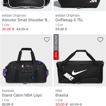
adidas Originals
adidas Originals
Adicolor Small Shoulder Bag
Dufflebag S 75L
1 Cor
1 Cor
Preço
Preço original
Preço
30,00 €
44,99 €
59,99 €
SÓ ONLINE
-30%
Eastpak
Nike
Stand Cabin NBA Logo
Brasilia
1 Cor
1 Cor
Preço
Preço
Preço original
69,99 €
30,00 €
42,99 €