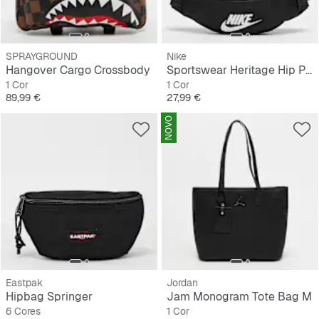
SPRAYGROUND
Nike
Hangover Cargo Crossbody
Sportswear Heritage Hip Pack
1 Cor
1 Cor
Preço
Preço
89,99 €
27,99 €
NOVO
Eastpak
Jordan
Hipbag Springer
Jam Monogram Tote Bag M
6 Cores
1 Cor