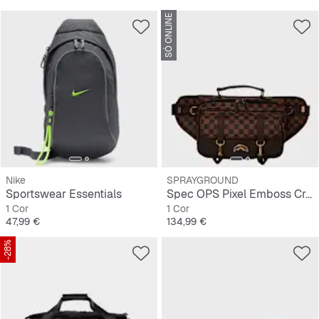
SÓ ONLINE
Nike
SPRAYGROUND
Sportswear Essentials
Spec OPS Pixel Emboss Crossbody Cargo
1 Cor
1 Cor
Preço
Preço
47,99 €
134,99 €
-28%