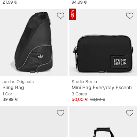
Preço
Preço
27,99 €
94,99 €
-28%
adidas Originals
Studio Berlin
Sling Bag
Mini Bag Everyday Essential Bag Dahlem
1 Cor
3 Cores
Preço
Preço
Preço original
39,99 €
50,00 €
69,99 €