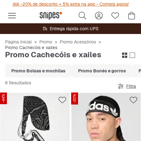
Até -20% de desconto + 5% extra na app - Compra agora!
Entrega rápida com UPS
Página inicial
Promo
Promo Acessórios
Promo Cachecóis e xailes
Promo Cachecóis e xailes
Promo Bolsas e mochilas
Promo Bonés e gorros
P
6 Resultados
Filtra
-44%
-20%