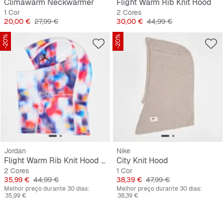
Climawarm Neckwarmer
Flight Warm Rib Knit Hood
1 Cor
2 Cores
Preço
Preço original
Preço
Preço original
20,00 €
27,99 €
30,00 €
44,99 €
-20%
-20%
Jordan
Nike
Flight Warm Rib Knit Hood All Over Print
City Knit Hood
2 Cores
1 Cor
Preço
Preço original
Preço
Preço original
35,99 €
44,99 €
38,39 €
47,99 €
Melhor preço durante 30 dias:
Melhor preço durante 30 dias:
35,99 €
38,39 €