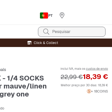
PT
Pesquisar
Click & Collect
inclui IVA, mais os
custos de envio
nals
Preço
18,39 €
Preço original
22,99 €
 - 1/4 SOCKS
 mauve/linen
Melhor preço por 30 dias:
18,39 €
+ 18
COINS
grey one
ido