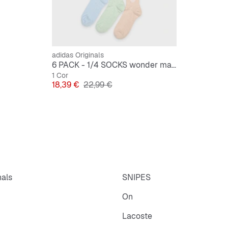
adidas Originals
6 PACK - 1/4 SOCKS wonder mauve/linen green/grey one
1 Cor
Preço
Preço original
18,39 €
22,99 €
nals
SNIPES
On
Lacoste