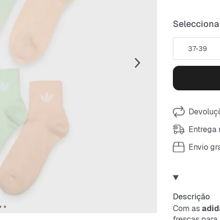
Selecciona
37-39
Devoluçõ
Entrega 
Envio gra
Descrição
Com as
adid
frescas para 