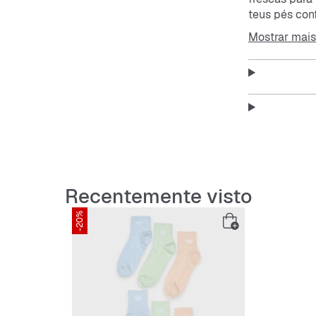
teus pés conf
acompanhand
Mostrar mais
Característ
Seis pa
Respirá
Recentemente visto
Elástic
-20%
Fáceis 