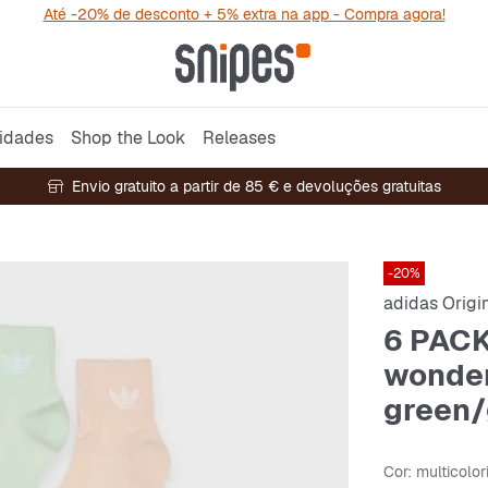
Até -20% de desconto + 5% extra na app - Compra agora!
idades
Shop the Look
Releases
Envio gratuito a partir de 85 € e devoluções gratuitas
-20%
adidas Origi
6 PACK
wonder
green/
Cor
: multicolor