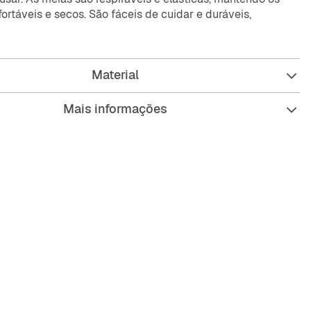
ortáveis e secos. São fáceis de cuidar e duráveis,
o-te em todos os dias.
icas:
Material
Mais informações
res em várias cores pastel
veis para um clima agradável nos pés
as para um ajuste perfeito
de cuidar e duradouras