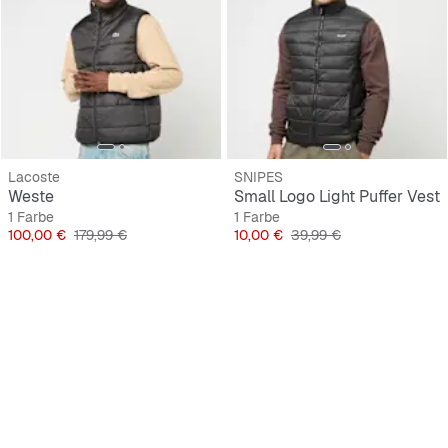
Lacoste
SNIPES
Weste
Small Logo Light Puffer Vest
1 Farbe
1 Farbe
Preis
Originalpreis
Preis
Originalpreis
100,00 €
179,99 €
10,00 €
39,99 €