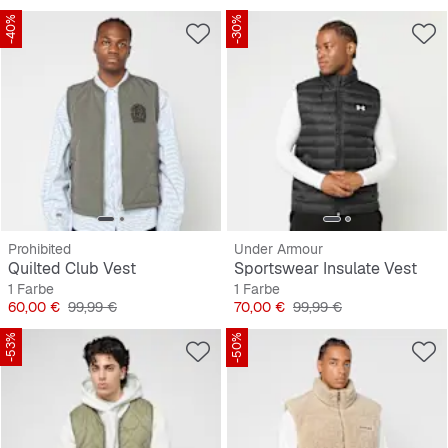
-40%
-30%
Prohibited
Under Armour
Quilted Club Vest
Sportswear Insulate Vest
1 Farbe
1 Farbe
Preis
Originalpreis
Preis
Originalpreis
60,00 €
99,99 €
70,00 €
99,99 €
-53%
-50%