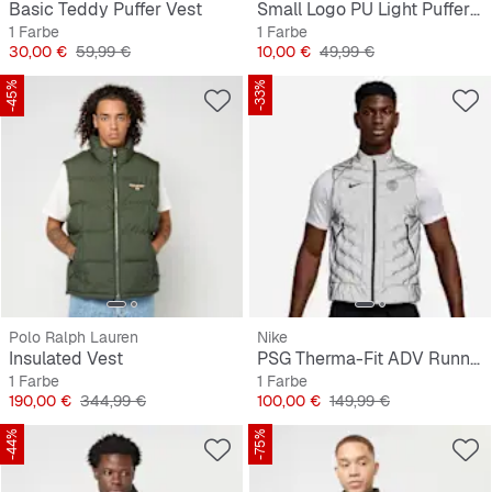
Basic Teddy Puffer Vest
Small Logo PU Light Puffer Vest
1 Farbe
1 Farbe
Preis
Originalpreis
Preis
Originalpreis
30,00 €
59,99 €
10,00 €
49,99 €
-45%
-33%
Polo Ralph Lauren
Nike
Insulated Vest
PSG Therma-Fit ADV Running Division Vest GXTA
1 Farbe
1 Farbe
Preis
Originalpreis
Preis
Originalpreis
190,00 €
344,99 €
100,00 €
149,99 €
-44%
-75%