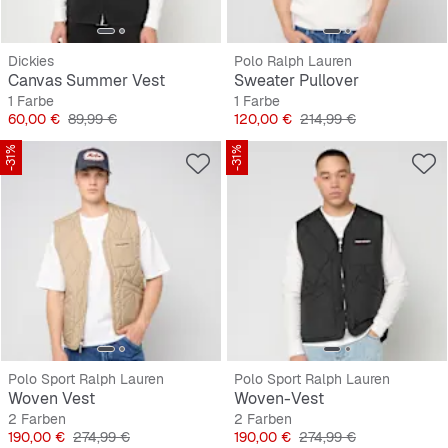
Dickies
Polo Ralph Lauren
Canvas Summer Vest
Sweater Pullover
1 Farbe
1 Farbe
Preis
Originalpreis
Preis
Originalpreis
60,00 €
89,99 €
120,00 €
214,99 €
-31%
-31%
Polo Sport Ralph Lauren
Polo Sport Ralph Lauren
Woven Vest
Woven-Vest
2 Farben
2 Farben
Preis
Originalpreis
Preis
Originalpreis
190,00 €
274,99 €
190,00 €
274,99 €