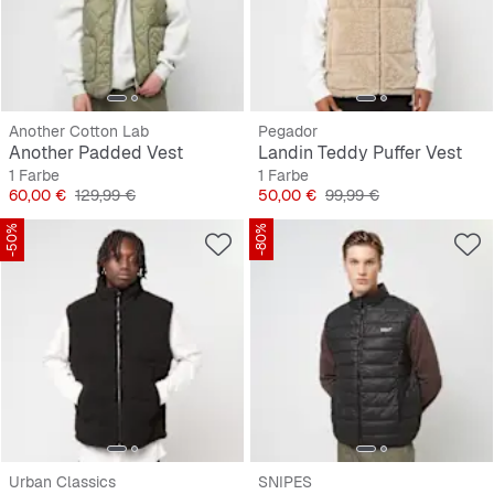
Another Cotton Lab
Pegador
Another Padded Vest
Landin Teddy Puffer Vest
1 Farbe
1 Farbe
Preis
Originalpreis
Preis
Originalpreis
60,00 €
129,99 €
50,00 €
99,99 €
-50%
-80%
Urban Classics
SNIPES