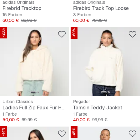
adidas Originals
adidas Originals
Firebrid Tracktop
Firebird Track Top Loose
15 Farben
3 Farben
Preis
Originalpreis
Preis
Originalpreis
60,00 €
89,99 €
60,00 €
79,99 €
-28%
-60%
Urban Classics
Pegador
Ladies Full Zip Faux Fur Hoodie
Tamsin Teddy Jacket
1 Farbe
1 Farbe
Preis
Originalpreis
Preis
Originalpreis
50,00 €
69,99 €
40,00 €
99,99 €
-14%
-45%