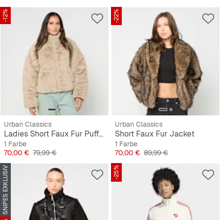
-12%
-22%
Urban Classics
Urban Classics
Ladies Short Faux Fur Puffer Jacket
Short Faux Fur Jacket
1 Farbe
1 Farbe
Preis
Originalpreis
Preis
Originalpreis
70,00 €
79,99 €
70,00 €
89,99 €
SNIPES EXKLUSIV
-25%