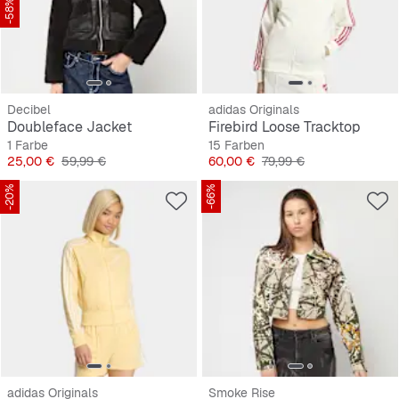
-58%
Decibel
adidas Originals
Doubleface Jacket
Firebird Loose Tracktop
1 Farbe
15 Farben
Preis
Originalpreis
Preis
Originalpreis
25,00 €
59,99 €
60,00 €
79,99 €
-20%
-66%
adidas Originals
Smoke Rise