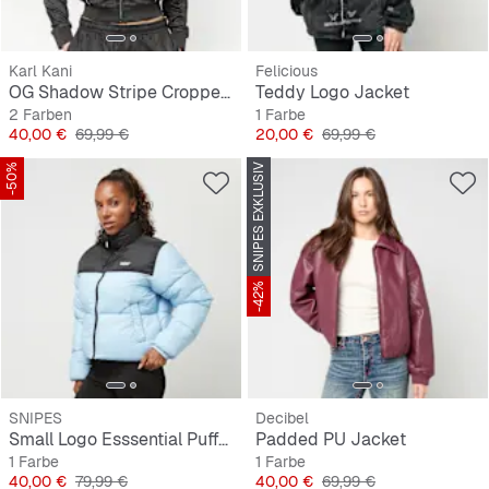
Karl Kani
Felicious
OG Shadow Stripe Cropped Trackjacket
Teddy Logo Jacket
2 Farben
1 Farbe
Preis
Originalpreis
Preis
Originalpreis
40,00 €
69,99 €
20,00 €
69,99 €
-50%
SNIPES EXKLUSIV
-42%
SNIPES
Decibel
Small Logo Esssential Puffer Jacke
Padded PU Jacket
1 Farbe
1 Farbe
Preis
Originalpreis
Preis
Originalpreis
40,00 €
79,99 €
40,00 €
69,99 €