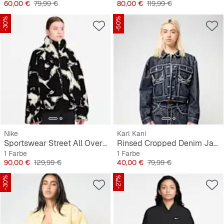
Preis
Originalpreis
Preis
Originalpreis
60,00 €
79,99 €
80,00 €
119,99 €
-30%
-50%
Nike
Karl Kani
Sportswear Street All Over Print Sherpa
Rinsed Cropped Denim Jacket
1 Farbe
1 Farbe
Preis
Originalpreis
Preis
Originalpreis
90,00 €
129,99 €
40,00 €
79,99 €
-30%
-27%