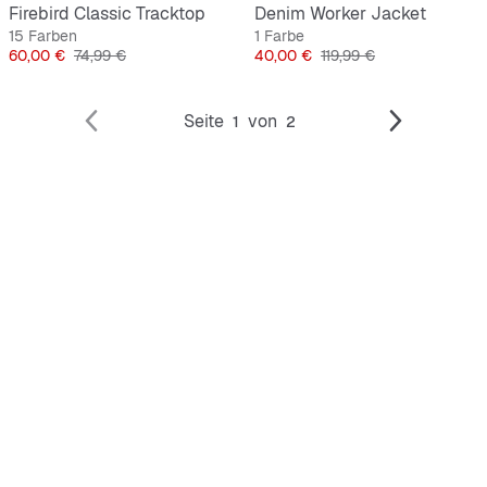
Firebird Classic Tracktop
Denim Worker Jacket
15 Farben
1 Farbe
Preis
Originalpreis
Preis
Originalpreis
60,00 €
74,99 €
40,00 €
119,99 €
Seite
von
1
2