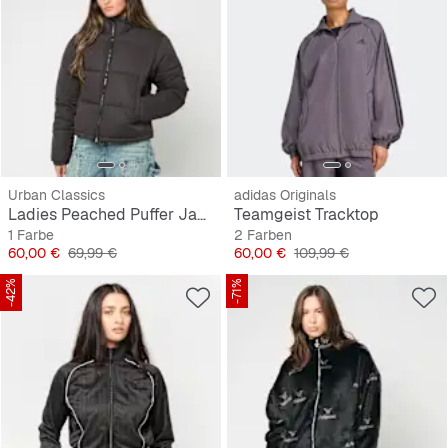
Urban Classics
adidas Originals
Ladies Peached Puffer Jacket With Hood
Teamgeist Tracktop
1 Farbe
2 Farben
Preis
Originalpreis
Preis
Originalpreis
60,00 €
69,99 €
60,00 €
109,99 €
-42%
-71%