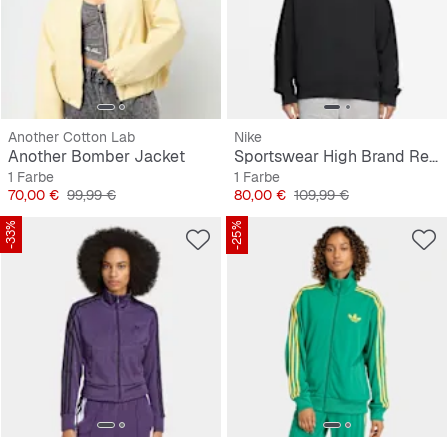
Another Cotton Lab
Nike
Another Bomber Jacket
Sportswear High Brand Read Varsity Jacket
1 Farbe
1 Farbe
Preis
Originalpreis
Preis
Originalpreis
70,00 €
99,99 €
80,00 €
109,99 €
-33%
-25%