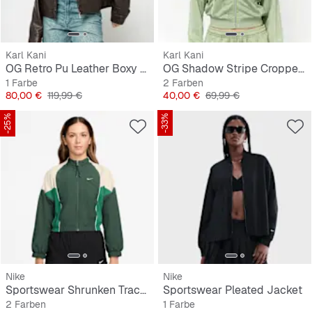
Karl Kani
Karl Kani
OG Retro Pu Leather Boxy Jacket
OG Shadow Stripe Cropped Trackjacket
1 Farbe
2 Farben
Preis
Originalpreis
Preis
Originalpreis
80,00 €
119,99 €
40,00 €
69,99 €
-25%
-33%
Nike
Nike
Sportswear Shrunken Track Jacket
Sportswear Pleated Jacket
2 Farben
1 Farbe