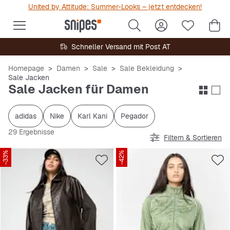
United by Attitude: Summer-Looks – jetzt entdecken!
Schneller Versand mit Post AT
Homepage
Damen
Sale
Sale Bekleidung
Sale Jacken
Sale Jacken für Damen
adidas
Nike
Karl Kani
Pegador
29 Ergebnisse
Filtern & Sortieren
-33%
-42%