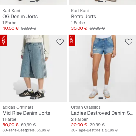
Karl Kani
Karl Kani
OG Denim Jorts
Retro Jorts
1 Farbe
1 Farbe
Preis
Originalpreis
Preis
Originalpreis
40,00 €
59,99 €
30,00 €
59,99 €
-28%
-33%
adidas Originals
Urban Classics
Mid Rise Denim Jorts
Ladies Destroyed Denim Shorts
1 Farbe
2 Farben
Preis
Originalpreis
Preis
Originalpreis
50,00 €
69,99 €
20,00 €
29,99 €
30-Tage-Bestpreis:
55,99 €
30-Tage-Bestpreis:
23,99 €