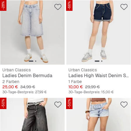
-28%
-66%
Urban Classics
Urban Classics
Ladies Denim Bermuda
Ladies High Waist Denim Shorts
2 Farben
1 Farbe
Preis
Originalpreis
Preis
Originalpreis
25,00 €
34,99 €
10,00 €
29,99 €
30-Tage-Bestpreis:
27,99 €
30-Tage-Bestpreis:
15,00 €
-50%
-50%