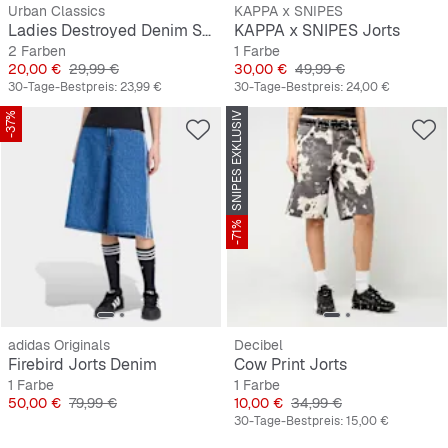
Urban Classics
KAPPA x SNIPES
Ladies Destroyed Denim Shorts
KAPPA x SNIPES Jorts
2 Farben
1 Farbe
Preis
Originalpreis
Preis
Originalpreis
20,00 €
29,99 €
30,00 €
49,99 €
30-Tage-Bestpreis:
23,99 €
30-Tage-Bestpreis:
24,00 €
-37%
SNIPES EXKLUSIV
-71%
adidas Originals
Decibel
Firebird Jorts Denim
Cow Print Jorts
1 Farbe
1 Farbe
Preis
Originalpreis
Preis
Originalpreis
50,00 €
79,99 €
10,00 €
34,99 €
30-Tage-Bestpreis:
15,00 €