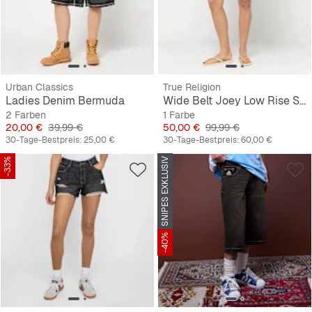
Urban Classics
True Religion
Ladies Denim Bermuda
Wide Belt Joey Low Rise Short Flap
2 Farben
1 Farbe
Preis
Originalpreis
Preis
Originalpreis
20,00 €
39,99 €
50,00 €
99,99 €
30-Tage-Bestpreis:
25,00 €
30-Tage-Bestpreis:
60,00 €
-33%
SNIPES EXKLUSIV
-40%