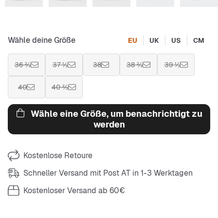
Wähle deine Größe
EU
UK
US
CM
36 ⅔
37 ⅓
38
38 ⅔
39 ⅓
40
40 ⅔
Wähle eine Größe, um benachrichtigt zu
werden
Kostenlose Retoure
Schneller Versand mit Post AT in 1-3 Werktagen
Kostenloser Versand ab 60€