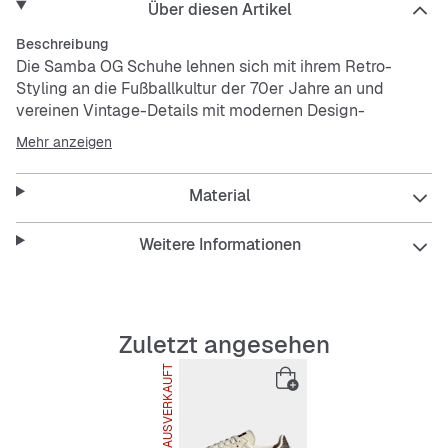
Über diesen Artikel
Beschreibung
Die Samba OG Schuhe lehnen sich mit ihrem Retro-
Styling an die Fußballkultur der 70er Jahre an und
vereinen Vintage-Details mit modernen Design-
Akzenten.Die T-förmige Zehenkappe aus Wildleder, die
Mehr anzeigen
gezackten 3-Streifen und die strukturierte
Gummiaußensohle sorgen für den kultigen Samba-Look.
Material
Das Trefoil Logo auf der Zunge und der Samba-
Schriftzug an der Seite lassen keinen Zweifel am reichen
Erbe dieses Schuhs.Jahrzehnte der Geschichte haben
Weitere Informationen
diesen legendären Schuh geformt. Kombiniere das
Modell mit deinem einzigartigen Stil für einen zeitlosen
Heritage-Look.
Zuletzt angesehen
Features:
AUSVERKAUFT
Regulär geschnitten
Schnürsenkel
Obermaterial aus Leder