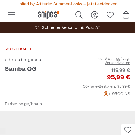
United by Attitude: Summer-Looks – jetzt entdecken!
Schneller Versand mit Post AT
AUSVERKAUFT
inkl. Mwst., ggf. zzgl.
adidas Originals
Versandkosten
Samba OG
Originalpr
119,99 €
Preis
95,99 €
30-Tage-Bestpreis:
95,99 €
+ 95
COINS
Farbe
: beige/braun