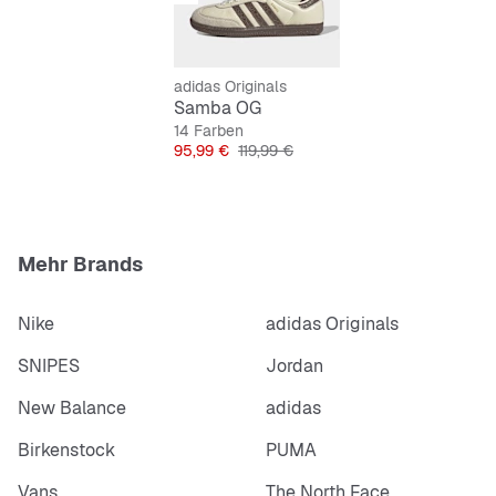
Synthetische Einlegesohle
Gummiaußensohle
Gezackte 3-Streifen
adidas Originals
Samba OG
14 Farben
Preis
Originalpreis
95,99 €
119,99 €
Mehr Brands
Nike
adidas Originals
SNIPES
Jordan
New Balance
adidas
Birkenstock
PUMA
Vans
The North Face