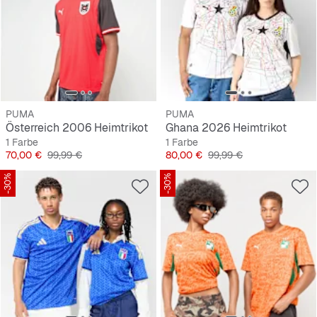
PUMA
PUMA
Österreich 2006 Heimtrikot
Ghana 2026 Heimtrikot
1 Farbe
1 Farbe
Preis
Originalpreis
Preis
Originalpreis
70,00 €
99,99 €
80,00 €
99,99 €
-30%
-30%