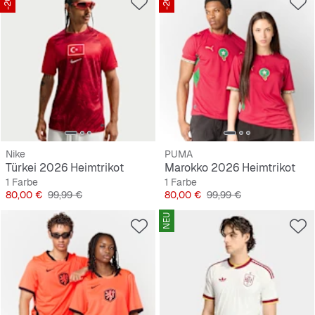
Nike
PUMA
Türkei 2026 Heimtrikot
Marokko 2026 Heimtrikot
1 Farbe
1 Farbe
Preis
Originalpreis
Preis
Originalpreis
80,00 €
99,99 €
80,00 €
99,99 €
NEU