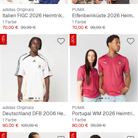
adidas Originals
PUMA
Italien FIGC 2026 Heimtrikot
Elfenbeinküste 2026 Heimtrikot
1 Farbe
1 Farbe
Preis
Originalpreis
Preis
Originalpreis
70,00 €
99,99 €
70,00 €
99,99 €
-18%
-20%
adidas Originals
PUMA
Deutschland DFB 2006 Heimtrikot
Portugal WM 2026 Heimtrikot
1 Farbe
1 Farbe
Preis
Originalpreis
Preis
Originalpreis
90,00 €
109,99 €
80,00 €
99,99 €
-20%
-20%