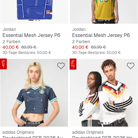
Jordan
Jordan
Essential Mesh Jersey P6
Essential Mesh Jersey P6
2 Farben
2 Farben
Preis
Originalpreis
Preis
Originalpreis
40,00 €
69,99 €
40,00 €
69,99 €
30-Tage-Bestpreis:
50,00 €
30-Tage-Bestpreis:
50,00 €
-41%
-27%
adidas Originals
adidas Originals