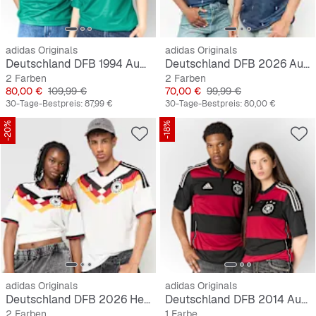
adidas Originals
adidas Originals
Deutschland DFB 1994 Auswärtstrikot
Deutschland DFB 2026 Auswärtstrikot
2 Farben
2 Farben
Preis
Originalpreis
Preis
Originalpreis
80,00 €
109,99 €
70,00 €
99,99 €
30-Tage-Bestpreis:
87,99 €
30-Tage-Bestpreis:
80,00 €
-20%
-18%
adidas Originals
adidas Originals
Deutschland DFB 2026 Heimtrikot
Deutschland DFB 2014 Auswärtstrikot
2 Farben
1 Farbe