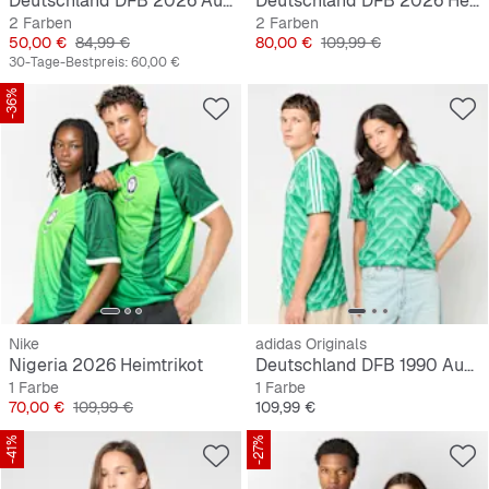
Deutschland DFB 2026 Auswärtstrikot, cropped
Deutschland DFB 2026 Heimtrikot, langarm
2 Farben
2 Farben
Preis
Originalpreis
Preis
Originalpreis
50,00 €
84,99 €
80,00 €
109,99 €
30-Tage-Bestpreis:
60,00 €
-36%
Nike
adidas Originals
Nigeria 2026 Heimtrikot
Deutschland DFB 1990 Auswärtstrikot
1 Farbe
1 Farbe
Preis
Originalpreis
Preis
70,00 €
109,99 €
109,99 €
-41%
-27%