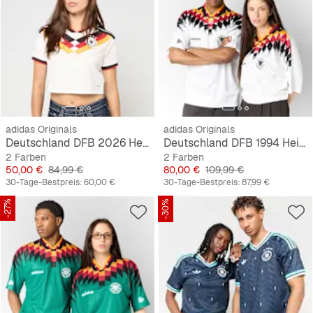
adidas Originals
adidas Originals
Deutschland DFB 2026 Heimtrikot, cropped
Deutschland DFB 1994 Heimtrikot
2 Farben
2 Farben
Preis
Originalpreis
Preis
Originalpreis
50,00 €
84,99 €
80,00 €
109,99 €
30-Tage-Bestpreis:
60,00 €
30-Tage-Bestpreis:
87,99 €
-27%
-30%