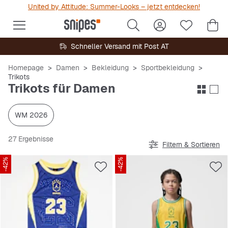
United by Attitude: Summer-Looks – jetzt entdecken!
Schneller Versand mit Post AT
Homepage
Damen
Bekleidung
Sportbekleidung
Trikots
Trikots für Damen
WM 2026
27 Ergebnisse
Filtern & Sortieren
-42%
-42%