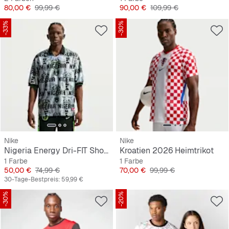
Preis
Originalpreis
Preis
Originalpreis
80,00 €
99,99 €
90,00 €
109,99 €
-33%
-30%
Nike
Nike
Nigeria Energy Dri-FIT Short-Sleeve Soccer Top
Kroatien 2026 Heimtrikot
1 Farbe
1 Farbe
Preis
Originalpreis
Preis
Originalpreis
50,00 €
74,99 €
70,00 €
99,99 €
30-Tage-Bestpreis:
59,99 €
-30%
-20%