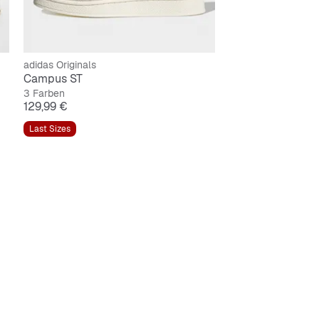
adidas Originals
Campus ST
3 Farben
Preis
129,99 €
Last Sizes