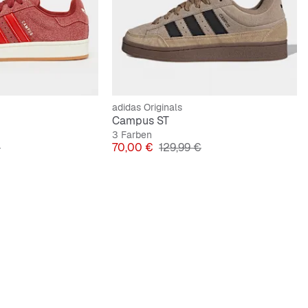
adidas Originals
Campus ST
3 Farben
lpreis
Preis
Originalpreis
€
70,00 €
129,99 €