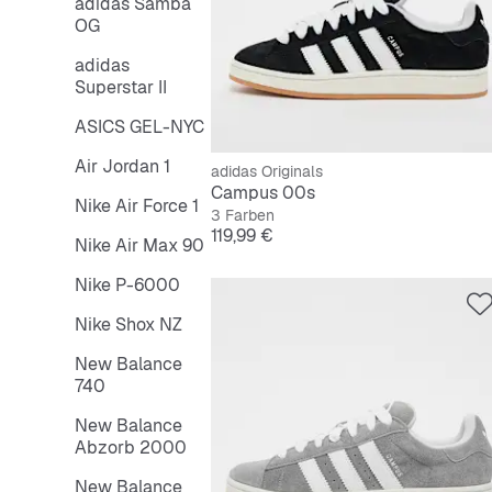
adidas Samba
OG
adidas
Superstar II
ASICS GEL-NYC
Air Jordan 1
adidas Originals
Campus 00s
Nike Air Force 1
3 Farben
Preis
119,99 €
Nike Air Max 90
Nike P-6000
Nike Shox NZ
New Balance
740
New Balance
Abzorb 2000
New Balance