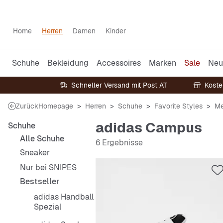
Home
Herren
Damen
Kinder
Schuhe
Bekleidung
Accessoires
Marken
Sale
Neu
Schneller Versand mit Post AT
Koste
Zurück
Homepage
Herren
Schuhe
Favorite Styles
Me
adidas Campus
Schuhe
Alle Schuhe
6 Ergebnisse
Sneaker
Nur bei SNIPES
Bestseller
adidas Handball
Spezial