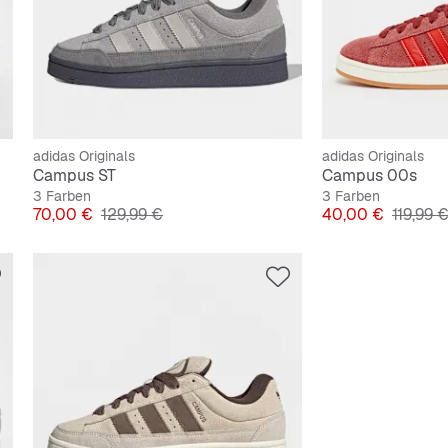
adidas Originals
adidas Originals
Campus ST
Campus 00s
3 Farben
3 Farben
Preis
Originalpreis
Preis
Origina
70,00 €
129,99 €
40,00 €
119,99 