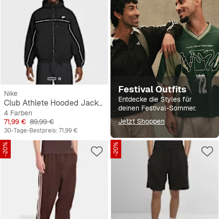
Festival Outfits
Nike
Entdecke die Styles für
Club Athlete Hooded Jacket
deinen Festival-Sommer.
4 Farben
Preis
Originalpreis
Jetzt Shoppen
71,99 €
89,99 €
30-Tage-Bestpreis:
71,99 €
-20%
-20%