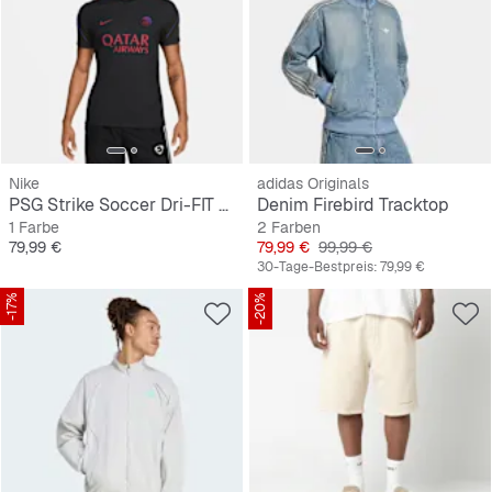
Nike
adidas Originals
PSG Strike Soccer Dri-FIT Short-Sleeve Top
Denim Firebird Tracktop
1 Farbe
2 Farben
Preis
Preis
Originalpreis
79,99 €
79,99 €
99,99 €
30-Tage-Bestpreis:
79,99 €
-17%
-20%