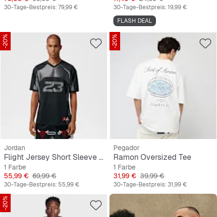
30-Tage-Bestpreis:
79,99 €
30-Tage-Bestpreis:
19,99 €
FLASH DEAL
-20%
-20%
Jordan
Pegador
Flight Jersey Short Sleeve Top
Ramon Oversized Tee
1 Farbe
1 Farbe
Preis
Originalpreis
Preis
Originalpreis
55,99 €
69,99 €
31,99 €
39,99 €
30-Tage-Bestpreis:
55,99 €
30-Tage-Bestpreis:
31,99 €
-20%