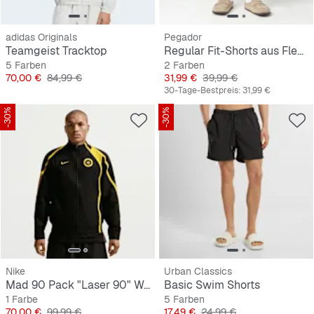
adidas Originals
Pegador
Teamgeist Tracktop
Regular Fit-Shorts aus Fleece
5 Farben
2 Farben
Preis
Originalpreis
Preis
Originalpreis
70,00 €
84,99 €
31,99 €
39,99 €
30-Tage-Bestpreis:
31,99 €
-30%
-30%
Nike
Urban Classics
Mad 90 Pack "Laser 90" Woven Jacket
Basic Swim Shorts
1 Farbe
5 Farben
Preis
Originalpreis
Preis
Originalpreis
70,00 €
99,99 €
17,49 €
24,99 €