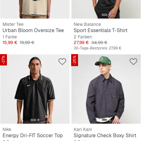
Mister Tee
New Balance
Urban Bloom Oversize Tee
Sport Essentials T-Shirt
1 Farbe
2 Farben
Preis
Originalpreis
Preis
Originalpreis
15,99 €
19,99 €
27,99 €
34,99 €
30-Tage-Bestpreis:
27,99 €
-27%
-25%
Nike
Karl Kani
Energy Dri-FIT Soccer Top
Signature Check Boxy Shirt