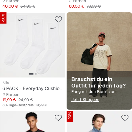
2 Farben
2 Farben
Preis
Originalpreis
Preis
Originalpreis
40,00 €
54,99 €
60,00 €
79,99 €
-20%
Brauchst du ein
Nike
Outfit für jeden Tag?
6 PACK - Everyday Cushioned Training Crew Socks
Fang mit den Basics an.
2 Farben
Preis
Originalpreis
Jetzt Shoppen
19,99 €
24,99 €
30-Tage-Bestpreis:
19,99 €
-20%