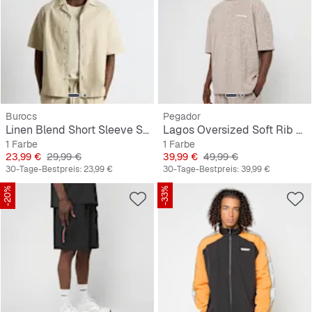
Burocs
Pegador
Linen Blend Short Sleeve Shirt
Lagos Oversized Soft Rib Tee
1 Farbe
1 Farbe
Preis
Originalpreis
Preis
Originalpreis
23,99 €
29,99 €
39,99 €
49,99 €
30-Tage-Bestpreis:
23,99 €
30-Tage-Bestpreis:
39,99 €
-20%
-33%