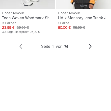
Under Armour
Under Armour
Tech Woven Wordmark Short
UA x Mansory Icon Track Jacket
3 Farben
1 Farbe
Preis
Originalpreis
Preis
Originalpreis
23,99 €
29,99 €
80,00 €
119,99 €
30-Tage-Bestpreis:
23,99 €
Seite
von
1
74