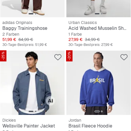
adidas Originals
Urban Classics
Baggy Trainingshose
Acid Washed Musselin Shorts
2 Farben
1 Farbe
Preis
Originalpreis
Preis
Originalpreis
51,99 €
64,99 €
27,99 €
34,99 €
30-Tage-Bestpreis:
51,99 €
30-Tage-Bestpreis:
27,99 €
-25%
-20%
Dickies
Jordan
Wellsville Painter Jacket
Brasil Fleece Hoodie