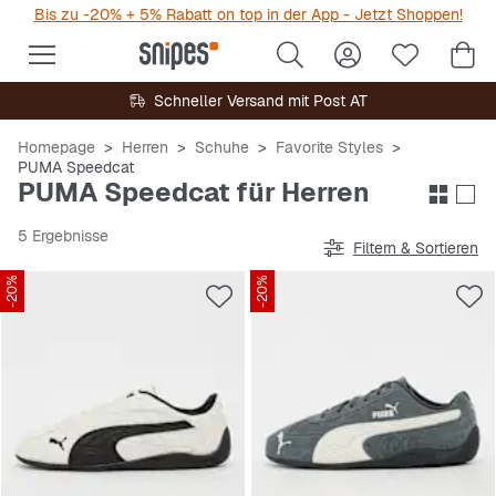
Bis zu -20% + 5% Rabatt on top in der App - Jetzt Shoppen!
Schneller Versand mit Post AT
Homepage
Herren
Schuhe
Favorite Styles
PUMA Speedcat
PUMA Speedcat für Herren
5 Ergebnisse
Filtern & Sortieren
-20%
-20%