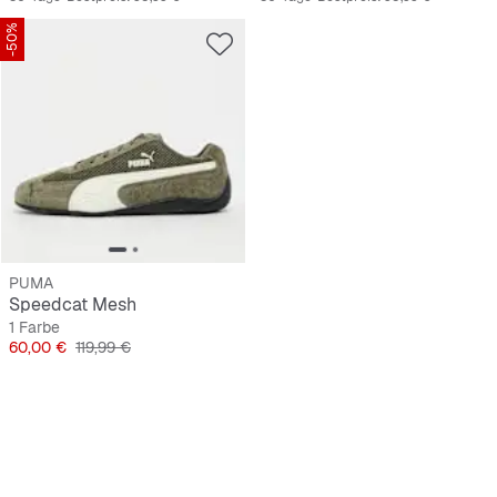
-50%
PUMA
Speedcat Mesh
1 Farbe
Preis
Originalpreis
60,00 €
119,99 €