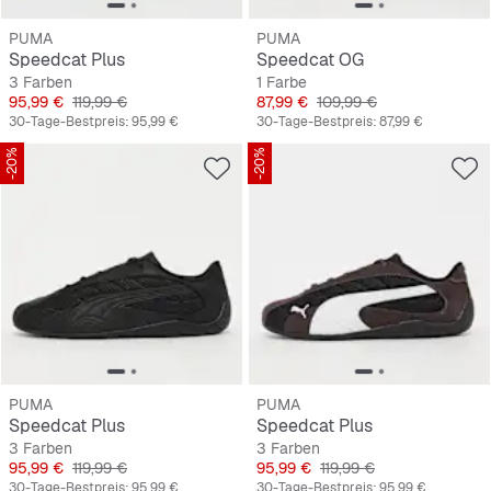
PUMA
PUMA
Speedcat Plus
Speedcat OG
3 Farben
1 Farbe
Preis
Originalpreis
Preis
Originalpreis
95,99 €
119,99 €
87,99 €
109,99 €
30-Tage-Bestpreis:
95,99 €
30-Tage-Bestpreis:
87,99 €
-20%
-20%
PUMA
PUMA
Speedcat Plus
Speedcat Plus
3 Farben
3 Farben
Preis
Originalpreis
Preis
Originalpreis
95,99 €
119,99 €
95,99 €
119,99 €
30-Tage-Bestpreis:
95,99 €
30-Tage-Bestpreis:
95,99 €