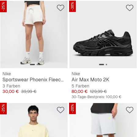
-25%
-38%
Nike
Nike
Sportswear Phoenix Fleece High Rise Short
Air Max Moto 2K
3 Farben
5 Farben
Preis
Originalpreis
Preis
Originalpreis
30,00 €
39,99 €
80,00 €
129,99 €
30-Tage-Bestpreis:
100,00 €
-25%
-28%