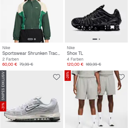
Nike
Nike
Sportswear Shrunken Track Jacket
Shox TL
2 Farben
4 Farben
Preis
Originalpreis
Preis
Originalpreis
60,00 €
79,99 €
120,00 €
169,99 €
SNIPES EXKLUSIV
-28%
-31%