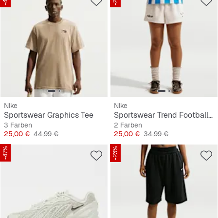
Nike
Nike
Sportswear Graphics Tee
Sportswear Trend Football Fleece Shorts
3 Farben
2 Farben
Preis
Originalpreis
Preis
Originalpreis
25,00 €
44,99 €
25,00 €
34,99 €
-47%
-23%