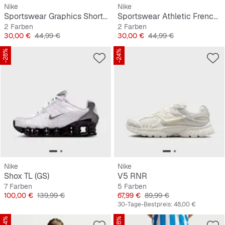
Nike
Nike
Sportswear Graphics Short Sleeve Tee
Sportswear Athletic French-Terry Shorts
2 Farben
2 Farben
Preis
Originalpreis
Preis
Originalpreis
30,00 €
44,99 €
30,00 €
44,99 €
-28%
-24%
Nike
Nike
Shox TL (GS)
V5 RNR
7 Farben
5 Farben
Preis
Originalpreis
Preis
Originalpreis
100,00 €
139,99 €
67,99 €
89,99 €
30-Tage-Bestpreis:
48,00 €
-44%
-28%