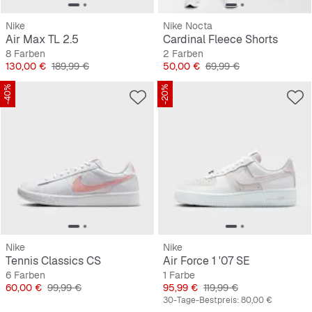
Nike
Nike Nocta
Air Max TL 2.5
Cardinal Fleece Shorts
8 Farben
2 Farben
Preis
Originalpreis
Preis
Originalpreis
130,00 €
189,99 €
50,00 €
69,99 €
-40%
-20%
Nike
Nike
Tennis Classics CS
Air Force 1 '07 SE
6 Farben
1 Farbe
Preis
Originalpreis
Preis
Originalpreis
60,00 €
99,99 €
95,99 €
119,99 €
30-Tage-Bestpreis:
80,00 €