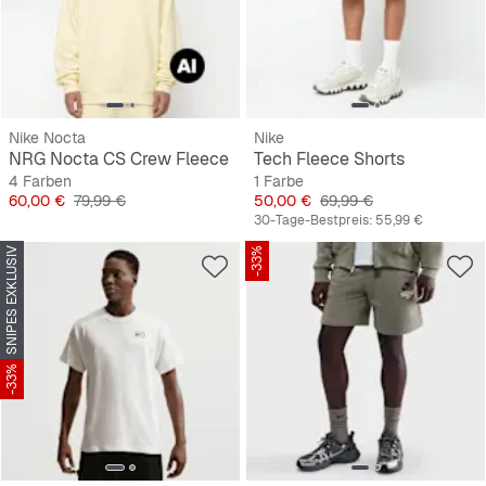
Nike Nocta
Nike
NRG Nocta CS Crew Fleece
Tech Fleece Shorts
4 Farben
1 Farbe
Preis
Originalpreis
Preis
Originalpreis
60,00 €
79,99 €
50,00 €
69,99 €
30-Tage-Bestpreis:
55,99 €
SNIPES EXKLUSIV
-33%
-33%