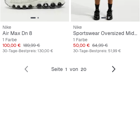
Nike
Nike
Air Max Dn 8
Sportswear Oversized Mid-Rise French Terry Bermuda Shorts
1 Farbe
1 Farbe
Preis
Originalpreis
Preis
Originalpreis
100,00 €
189,99 €
50,00 €
64,99 €
30-Tage-Bestpreis:
130,00 €
30-Tage-Bestpreis:
51,99 €
Seite
von
1
20