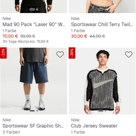
Nike
Nike
Mad 90 Pack "Laser 90" Woven Jacket
Sportswear Chill Terry Twill Tank
1 Farbe
1 Farbe
Preis
Originalpreis
Preis
Originalpreis
70,00 €
99,99 €
30,00 €
44,99 €
30-Tage-Bestpreis:
79,99 €
-33%
-36%
Nike
Nike
Sportswear SF Graphic Short
Club Jersey Sweater
3 Farben
1 Farbe