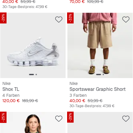
Preis
Originalpreis
Preis
Originalpreis
40,00 €
59,99 €
70,00 €
109,99 €
30-Tage-Bestpreis:
47,99 €
-29%
-33%
Nike
Nike
Shox TL
Sportswear Graphic Short
4 Farben
3 Farben
Preis
Originalpreis
Preis
Originalpreis
120,00 €
169,99 €
40,00 €
59,99 €
30-Tage-Bestpreis:
47,99 €
-25%
-29%