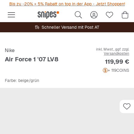
Bis zu -20% + 5% Rabatt on top in der App - Jetzt Shoppen!
Schneller Versand mit Post AT
inkl. Mwst., ggf. zzgl.
Nike
Versandkosten
Air Force 1 '07 LV8
Preis
119,99 €
+ 119
COINS
Farbe
: beige/grün