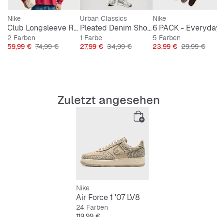
Nike
Urban Classics
Nike
Club Longsleeve Rugby Top
Pleated Denim Shorts
2 Farben
1 Farbe
5 Farben
Preis
Originalpreis
Preis
Originalpreis
Preis
Originalprei
59,99 €
74,99 €
27,99 €
34,99 €
23,99 €
29,99 €
Zuletzt angesehen
Nike
Air Force 1 '07 LV8
24 Farben
Preis
119,99 €