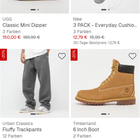
UGG
Nike
Classic Mini Dipper
3 PACK - Everyday Cushioned
3 Farben
3 Farben
Preis
Originalpreis
Preis
Originalpreis
150,00 €
189,99 €
12,79 €
15,99 €
30-Tage-Bestpreis:
12,79 €
-20%
-20%
Urban Classics
Timberland
Fluffy Trackpants
6 Inch Boot
12 Farben
2 Farben