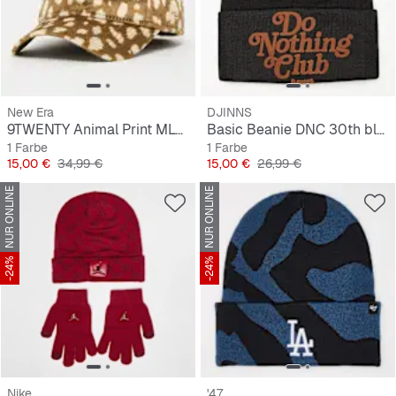
New Era
DJINNS
9TWENTY Animal Print MLB Los Angeles Dodgers
Basic Beanie DNC 30th black
1 Farbe
1 Farbe
Preis
Originalpreis
Preis
Originalpreis
15,00 €
34,99 €
15,00 €
26,99 €
NUR ONLINE
NUR ONLINE
-24%
-24%
Nike
'47