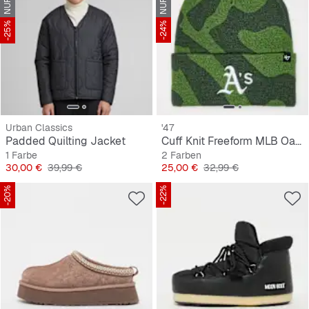
-25%
-24%
Urban Classics
'47
Padded Quilting Jacket
Cuff Knit Freeform MLB Oakland Athletics
1 Farbe
2 Farben
Preis
Originalpreis
Preis
Originalpreis
30,00 €
39,99 €
25,00 €
32,99 €
-20%
-22%