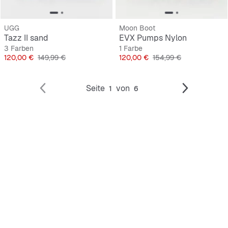
UGG
Moon Boot
Tazz II sand
EVX Pumps Nylon
3 Farben
1 Farbe
Preis
Originalpreis
Preis
Originalpreis
120,00 €
149,99 €
120,00 €
154,99 €
Seite
von
1
6