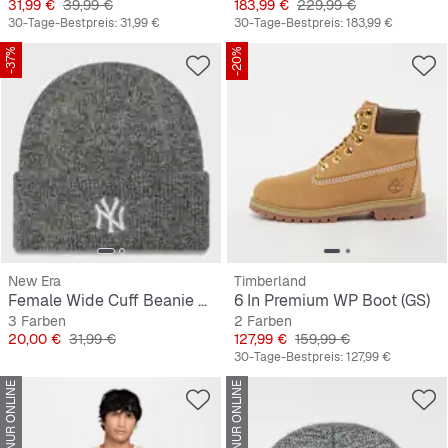
Preis
Originalpreis
Preis
Originalpreis
31,99 €
39,99 €
183,99 €
229,99 €
30-Tage-Bestpreis:
31,99 €
30-Tage-Bestpreis:
183,99 €
-37%
-20%
New Era
Timberland
Female Wide Cuff Beanie MLB New York Yankees
6 In Premium WP Boot (GS)
3 Farben
2 Farben
Preis
Originalpreis
Preis
Originalpreis
20,00 €
31,99 €
127,99 €
159,99 €
30-Tage-Bestpreis:
127,99 €
NUR ONLINE
NUR ONLINE