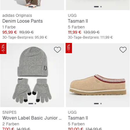
adidas Originals
UGG
Denim Loose Pants
Tasman II
1 Farbe
5 Farben
Preis
Originalpreis
Preis
Originalpreis
95,99 €
119,99 €
111,99 €
139,99 €
30-Tage-Bestpreis:
95,99 €
30-Tage-Bestpreis:
111,99 €
-53%
-18%
SNIPES
UGG
Woven Label Basic Junior Knit Set
Tasman II
2 Farben
5 Farben
Preis
Originalpreis
Preis
Originalpreis
7,00 €
14,99 €
110,00 €
134,99 €