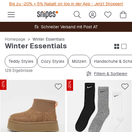
Bis zu -20% + 5% Rabatt on top in der App - Jetzt Shoppen!
Schneller Versand mit Post AT
Homepage
Winter Essentials
Winter Essentials
Teddy Styles
Cozy Styles
Mützen
Handschuhe & Scha
128 Ergebnisse
Filtern & Sortieren
-21%
-20%