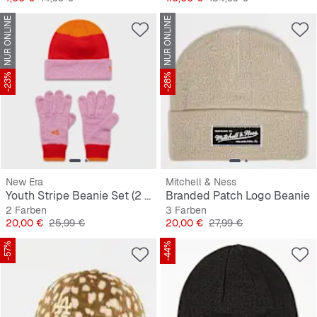
NUR ONLINE
NUR ONLINE
-23%
-28%
New Era
Mitchell & Ness
Youth Stripe Beanie Set (2 Piece)
Branded Patch Logo Beanie
2 Farben
3 Farben
Preis
Originalpreis
Preis
Originalpreis
20,00 €
25,99 €
20,00 €
27,99 €
-57%
-44%