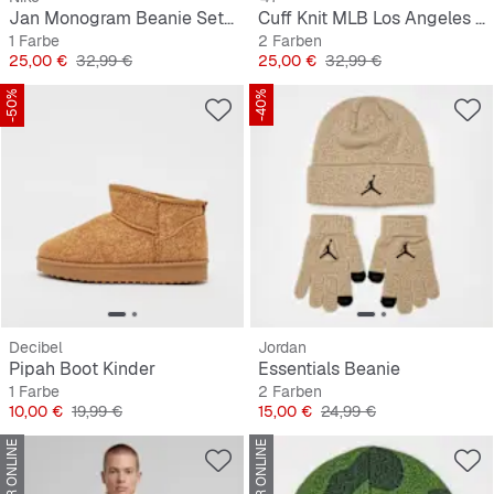
Jan Monogram Beanie Set (2 Piece)
Cuff Knit MLB Los Angeles Dodgers
1 Farbe
2 Farben
Preis
Originalpreis
Preis
Originalpreis
25,00 €
32,99 €
25,00 €
32,99 €
-50%
-40%
Decibel
Jordan
Pipah Boot Kinder
Essentials Beanie
1 Farbe
2 Farben
Preis
Originalpreis
Preis
Originalpreis
10,00 €
19,99 €
15,00 €
24,99 €
NUR ONLINE
NUR ONLINE