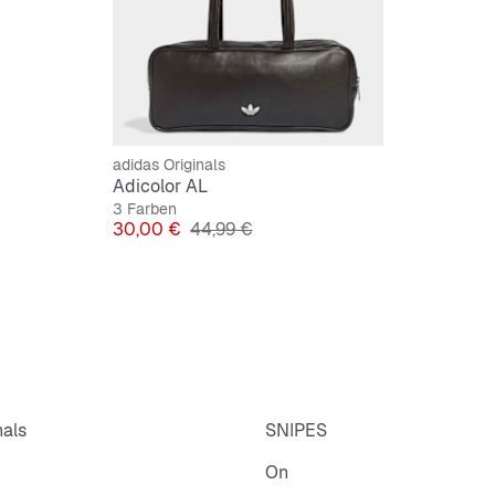
adidas Originals
Adicolor AL
3 Farben
Preis
Originalpreis
30,00 €
44,99 €
nals
SNIPES
On