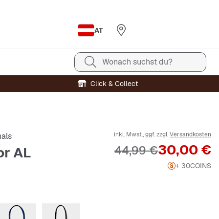
AT
Wonach suchst du?
Click & Collect
inkl. Mwst., ggf. zzgl.
Versandkosten
nals
Preis
30,00 €
Originalpreis
44,99 €
or AL
+ 30
COINS