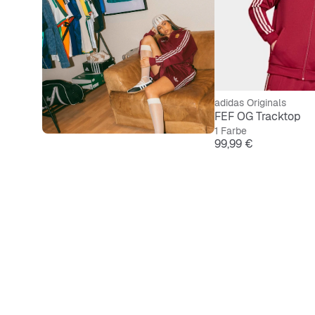
adidas Originals
FEF OG Tracktop
1 Farbe
Preis
99,99 €