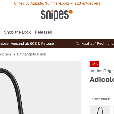
United by Attitude: Summer-Looks – jetzt entdecken!
Shop the Look
Releases
nloser Versand ab 60€ & Retoure
Kauf auf Rechnung
aschen
Umhängetaschen
-33%
adidas Origi
Adicol
Farbe
: braun