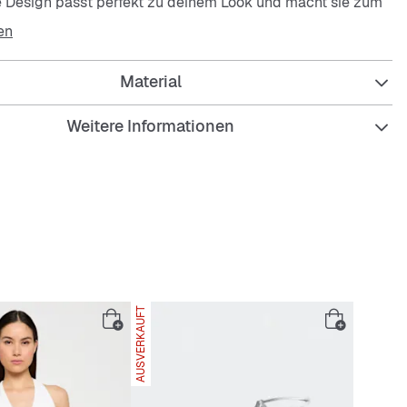
e Design passt perfekt zu deinem Look und macht sie zum
iter im Alltag.
en
Material
Weitere Informationen
s Material in Lederoptik
cher Reißverschluss
Tragegriff für Schulter oder Hand
ables Innenfutter
AUSVERKAUFT
e, rechteckige Form