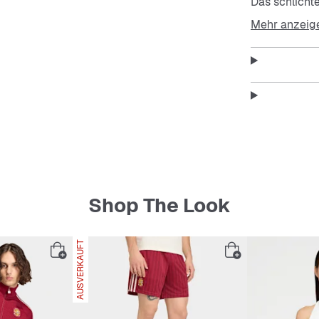
Das schlicht
idealen Begle
Mehr anzeig
Features:
Robuste
Praktis
Langer 
Shop The Look
Komfort
AUSVERKAUFT
Kompakt