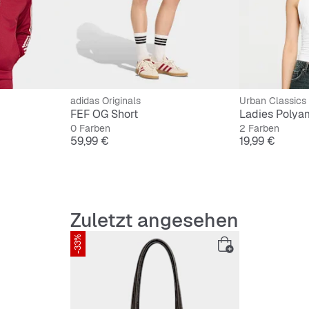
adidas Originals
Urban Classics
FEF OG Short
0 Farben
2 Farben
Preis
Preis
59,99 €
19,99 €
Zuletzt angesehen
-33%