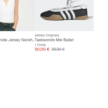
adidas Originals
Ladies Polyamide Jersey Neckholder Top
Taekwondo Mei Ballet
1 Farbe
Preis
Originalpreis
50,00 €
99,99 €