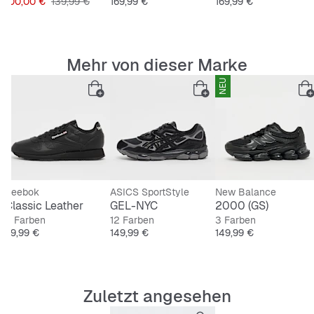
Preis
Originalpreis
Preis
Preis
100,00 €
139,99 €
169,99 €
169,99 €
Mehr von dieser Marke
NEU
Reebok
ASICS SportStyle
New Balance
Classic Leather
GEL-NYC
2000 (GS)
4 Farben
12 Farben
3 Farben
Preis
Preis
Preis
99,99 €
149,99 €
149,99 €
Zuletzt angesehen