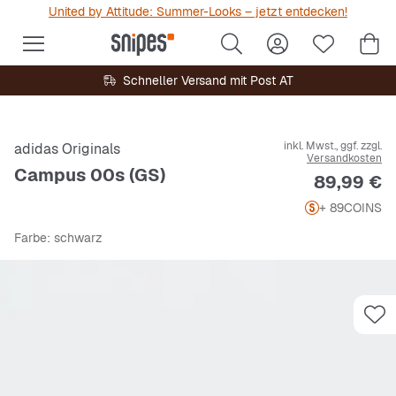
United by Attitude: Summer-Looks – jetzt entdecken!
Schneller Versand mit Post AT
inkl. Mwst., ggf. zzgl.
adidas Originals
Versandkosten
Campus 00s (GS)
Preis
89,99 €
+ 89
COINS
Farbe
: schwarz