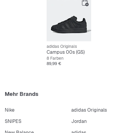
adidas Originals
Campus 00s (GS)
8 Farben
Preis
89,99 €
Mehr Brands
Nike
adidas Originals
SNIPES
Jordan
New Balance
adidas