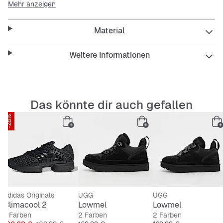
Mehr anzeigen
einen frischen Look. Kombiniert mit deiner Lieblingsjeans
bist du startklar.
Material
Features:
Weitere Informationen
Regulär geschnitten
Schnürsenkel
Obermaterial aus Leder
Textilfutter
Das könnte dir auch gefallen
Gummiaußensohle
-28%
adidas Originals
UGG
UGG
Climacool 2
Lowmel
Lowmel
7 Farben
2 Farben
2 Farben