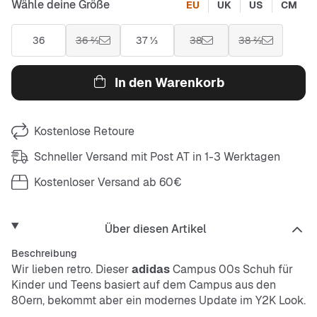
Wähle deine Größe
EU
UK
US
CM
36
36 ⅔
37 ⅓
38
38 ⅔
In den Warenkorb
Kostenlose Retoure
Schneller Versand mit Post AT in 1-3 Werktagen
Kostenloser Versand ab 60€
Über diesen Artikel
Beschreibung
Wir lieben retro. Dieser
adidas
Campus 00s Schuh für
Kinder und Teens basiert auf dem Campus aus den
80ern, bekommt aber ein modernes Update im Y2K Look.
Die sleeke Silhouette und der Materialmix sorgen für