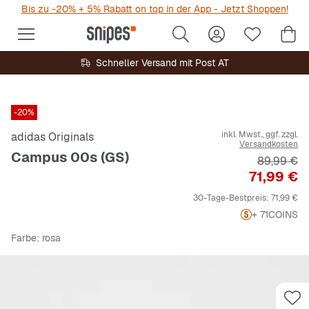
Bis zu -20% + 5% Rabatt on top in der App - Jetzt Shoppen!
Schneller Versand mit Post AT
-20%
inkl. Mwst., ggf. zzgl.
adidas Originals
Versandkosten
Campus 00s (GS)
Originalpr
89,99 €
Preis
71,99 €
30-Tage-Bestpreis:
71,99 €
+ 71
COINS
Farbe
: rosa