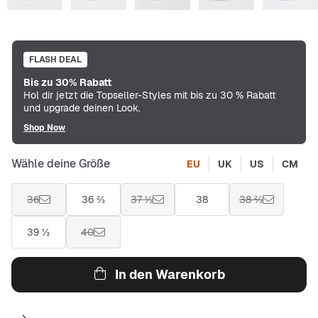
FLASH DEAL
Bis zu 30% Rabatt
Hol dir jetzt die Topseller-Styles mit bis zu 30 % Rabatt
und upgrade deinen Look.
Shop Now
Wähle deine Größe
EU
UK
US
CM
36
36 ⅔
37 ⅓
38
38 ⅔
39 ⅓
40
In den Warenkorb