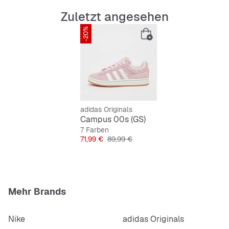
Textilfutter
Zuletzt angesehen
Gummiaußensohle
-20%
adidas Originals
Campus 00s (GS)
7 Farben
Preis
Originalpreis
71,99 €
89,99 €
Mehr Brands
Nike
adidas Originals