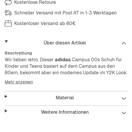
Kostenlose Retoure
Schneller Versand mit Post AT in 1-3 Werktagen
Kostenloser Versand ab 60€
Über diesen Artikel
Beschreibung
Wir lieben retro. Dieser
adidas
Campus 00s Schuh für
Kinder und Teens basiert auf dem Campus aus den
80ern, bekommt aber ein modernes Update im Y2K Look.
Die sleeke Silhouette und der Materialmix sorgen für
Mehr anzeigen
einen frischen Look. Kombiniert mit deiner Lieblingsjeans
bist du startklar.
Material
Features
Weitere Informationen
Regulär geschnitten
Schnürsenkel
Obermaterial aus Leder