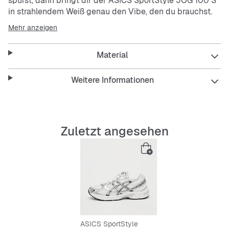
spürst, dann bringt dir der ASICS SportStyle JOG 100 S
in strahlendem Weiß genau den Vibe, den du brauchst.
Dieser Sneaker vereint Style und Funktion für deine
Mehr anzeigen
tägliche Streetwear-Story.
Material
Features:
Weitere Informationen
Atmungsaktives Mesh für frischen Komfort den
ganzen Tag.
Stoßdämpfende Außensohle, die dich bei jedem
Zuletzt angesehen
Schritt schützt.
Robust, flexibel und langlebig – perfekt für deine
Street-Performance.
Low-Cut Design mit Schnürverschluss für den
lässigen Look und sicheren Halt.
ASICS SportStyle