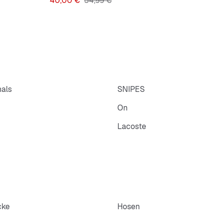
40,00 €
54,99 €
nals
SNIPES
On
Lacoste
cke
Hosen