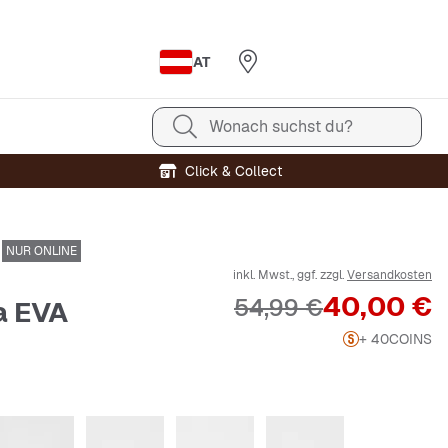
AT
Wonach suchst du?
Click & Collect
NUR ONLINE
inkl. Mwst., ggf. zzgl.
Versandkosten
Preis
40,00 €
Originalpreis
54,99 €
a EVA
+ 40
COINS