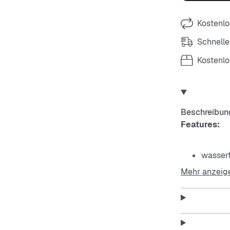
Kostenlo
Schnelle
Kostenl
Beschreibun
Features:
wasserf
Mehr anzeig
rutschf
zwei Ri
geformt