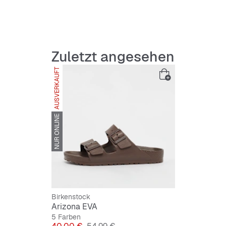
leicht 
Label-S
Zuletzt angesehen
Obermat
AUSVERKAUFT
Innenma
Laufso
NUR ONLINE
Birkenstock
Arizona EVA
5 Farben
Preis
Originalpreis