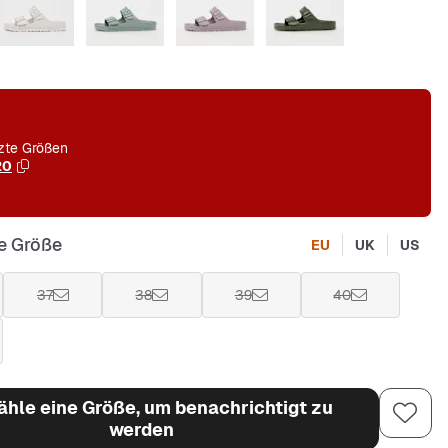
zte Größen
20
e Größe
EU
UK
US
37
38
39
40
hle eine Größe, um benachrichtigt zu
werden