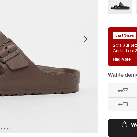
Last Sizes
20% auf let
Code:
Last
Find More
Wähle dein
36
41
Wä