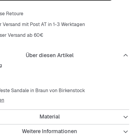
se Retoure
r Versand mit Post AT in 1-3 Werktagen
oser Versand ab 60€
Über diesen Artikel
g
este Sandale in Braun von Birkenstock
en
ester Laufkomfort
Material
emen bieten eine individuelle Passform
es Fußbett ermöglicht ganztägigen Komfort
Weitere Informationen