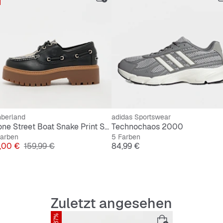
mberland
adidas Sportswear
Stone Street Boat Snake Print Suede
Technochaos 2000
Farben
5 Farben
is
Originalpreis
Preis
,00 €
159,99 €
84,99 €
Zuletzt angesehen
-37%