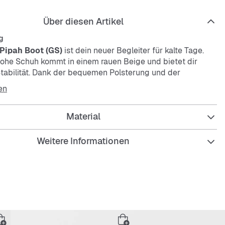
Über diesen Artikel
g
 Pipah Boot (GS)
ist dein neuer Begleiter für kalte Tage.
ohe Schuh kommt in einem rauen Beige und bietet dir
abilität. Dank der bequemen Polsterung und der
, leichten Außensohle ist er super angenehm zu tragen. Der
en
chluss macht das Anziehen easy und schnell.
Material
Weitere Informationen
hoch für guten Halt
olierend für kalte Tage
e Polsterung innen