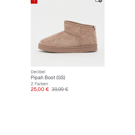
Decibel
Pipah Boot (GS)
2 Farben
Preis
Originalpreis
25,00 €
39,99 €