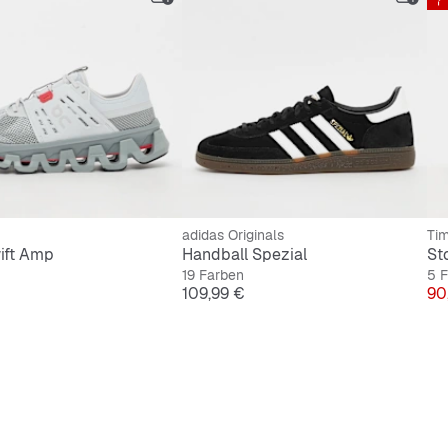
adidas Originals
Ti
ift Amp
Handball Spezial
19 Farben
5 
Preis
Pre
109,99 €
90