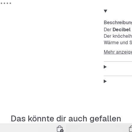
Beschreibun
Der
Decibel
Der knöchelh
Wärme und St
rutschfesten
Mehr anzeig
Slip-On-Vers
Features:
Knöchel
Wärmeis
Das könnte dir auch gefallen
Bequem