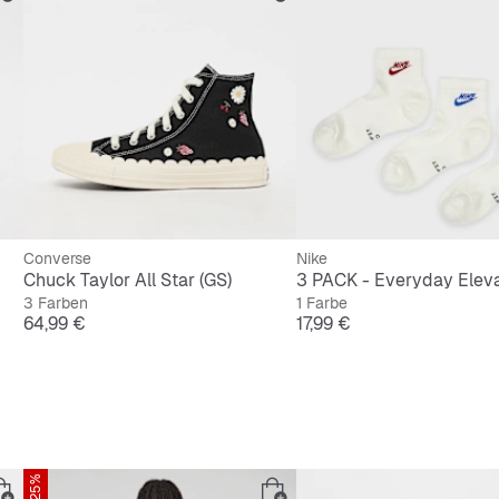
este, abriebfeste und leichte Sohle
-Verschluss für schnellen Einstieg
Converse
Nike
Chuck Taylor All Star (GS)
3 Farben
1 Farbe
Preis
Preis
64,99 €
17,99 €
-25%