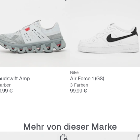
Rutschf
Slip-On
Nike
oudswift Amp
Air Force 1 (GS)
Farben
3 Farben
is
Preis
9,99 €
99,99 €
Mehr von dieser Marke