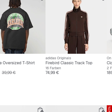
adidas Originals
On
e Oversized T-Shirt
Firebird Classic Track Top
Cl
16 Farben
2 
Originalpreis
Preis
Pre
39,99 €
74,99 €
18
-43%