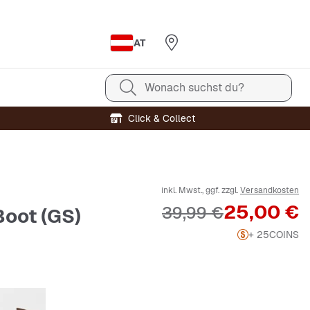
AT
Wonach suchst du?
Click & Collect
inkl. Mwst., ggf. zzgl.
Versandkosten
Preis
25,00 €
Originalpreis
39,99 €
Boot (GS)
+ 25
COINS