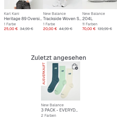
Karl Kani
New Balance
New Balance
Heritage 89 Oversized Longsleeve
Trackside Woven Short
204L
1 Farbe
1 Farbe
11 Farben
Preis
Originalpreis
Preis
Originalpreis
Preis
Originalprei
25,00 €
34,99 €
20,00 €
44,99 €
70,00 €
139,99 €
Zuletzt angesehen
AUSVERKAUFT
New Balance
3 PACK - EVERYDAY SEASONAL CREW - seasalt
2 Farben