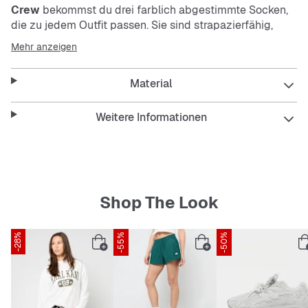
Crew
bekommst du drei farblich abgestimmte Socken,
die zu jedem Outfit passen. Sie sind strapazierfähig,
elastisch und atmungsaktiv, damit deine Füße den
Mehr anzeigen
ganzen Tag entspannt bleiben. Pflegeleicht sind sie
auch – perfekt für deinen Alltag.
Material
Features:
Weitere Informationen
Drei Paar Socken in verschiedenen Farben
Shop The Look
Atmungsaktives Material für frische Füße
-28%
-55%
-50%
Elastisch für guten Sitz ohne zu drücken
Strapazierfähig und langlebig
Pflegeleicht und einfach zu waschen