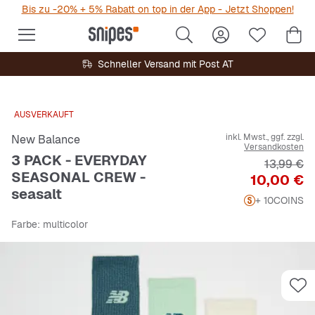
Bis zu -20% + 5% Rabatt on top in der App - Jetzt Shoppen!
Schneller Versand mit Post AT
AUSVERKAUFT
inkl. Mwst., ggf. zzgl.
New Balance
Versandkosten
3 PACK - EVERYDAY
Originalp
13,99 €
SEASONAL CREW -
Preis
10,00 €
seasalt
+ 10
COINS
Farbe
: multicolor