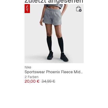
Zuletzt angesehen
-42%
Nike
Sportswear Phoenix Fleece Mid-Rise 4" Shorts
2 Farben
Preis
Originalpreis
20,00 €
34,99 €