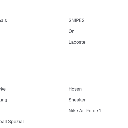
nals
SNIPES
On
Lacoste
cke
Hosen
dung
Sneaker
Nike Air Force 1
all Spezial