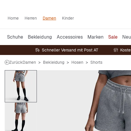
Home
Herren
Damen
Kinder
Schuhe
Bekleidung
Accessoires
Marken
Sale
Neu
Schneller Versand mit Post AT
Koste
Zurück
Damen
Bekleidung
Hosen
Shorts