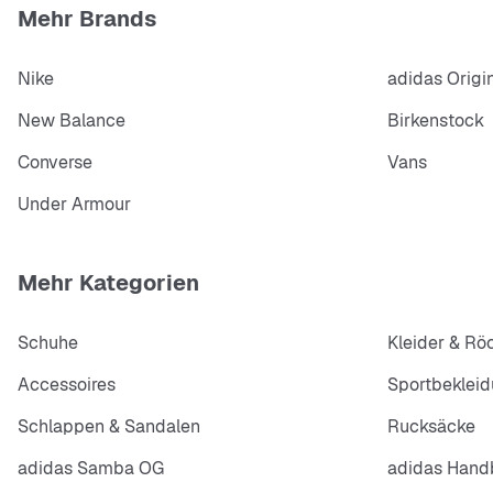
Mehr Brands
Nike
adidas Origi
New Balance
Birkenstock
Converse
Vans
Under Armour
Mehr Kategorien
Schuhe
Kleider & Rö
Accessoires
Sportbeklei
Schlappen & Sandalen
Rucksäcke
adidas Samba OG
adidas Handb