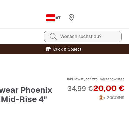
AT
Wonach suchst du?
Click & Collect
inkl. Mwst., ggf. zzgl.
Versandkosten
Preis
20,00 €
Originalpreis
34,99 €
wear Phoenix
 Mid-Rise 4"
+ 20
COINS