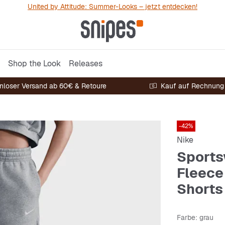
United by Attitude: Summer-Looks – jetzt entdecken!
Shop the Look
Releases
nloser Versand ab 60€ & Retoure
Kauf auf Rechnung
-42%
Nike
Sports
Fleece
Shorts
Farbe
: grau