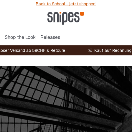
Back to School - jetzt shoppen!
Shop the Look
Releases
loser Versand ab 59CHF & Retoure
Kauf auf Rechnung