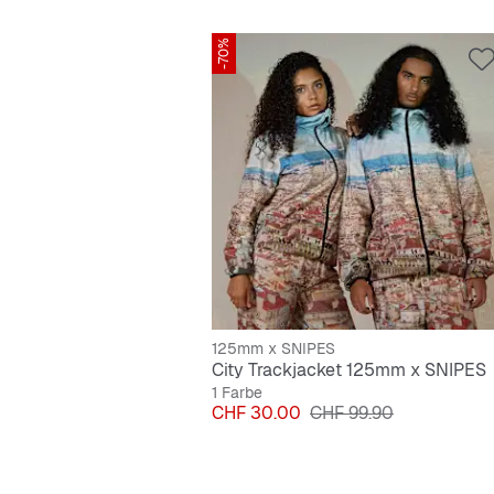
-70%
125mm x SNIPES
City Trackjacket 125mm x SNIPES
1 Farbe
Preis
Originalpreis
CHF 30.00
CHF 99.90