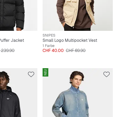
SNIPES
Puffer Jacket
Small Logo Multipocket Vest
1 Farbe
inalpreis
Preis
Originalpreis
 239.90
CHF 40.00
CHF 69.90
NEU