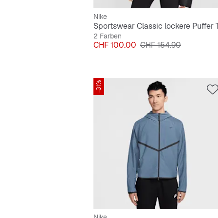
Nike
2 Farben
Preis
Originalpreis
CHF 100.00
CHF 154.90
-31%
Nike