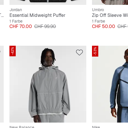
Jordan
Umbro
Sportswear Classic lockere Puffer Therma-FIT Jacke
Essential Midweight Puffer
Zip Off Sleeve W
1 Farbe
1 Farbe
Preis
Originalpreis
Preis
Origi
CHF 70.00
CHF 99.90
CHF 50.00
CHF 
-42%
-53%
New Balance
Nike