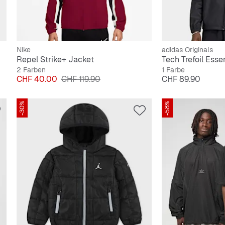
Nike
adidas Originals
Repel Strike+ Jacket
Tech Trefoil Esse
2 Farben
1 Farbe
Preis
Originalpreis
Preis
CHF 40.00
CHF 119.90
CHF 89.90
-30%
-58%