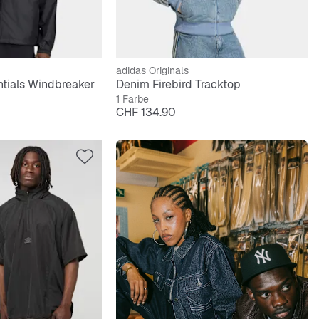
adidas Originals
ntials Windbreaker
Denim Firebird Tracktop
1 Farbe
Preis
CHF 134.90