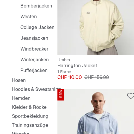
Bomberjacken
Westen
College Jacken
Jeansjacken
Windbreaker
Winterjacken
Umbro
Harrington Jacket
Pufferjacken
1 Farbe
Preis
Originalpreis
CHF 110.00
CHF 159.90
Hosen
Hoodies & Sweatshirts
-55%
Hemden
Kleider & Röcke
Sportbekleidung
Trainingsanzüge