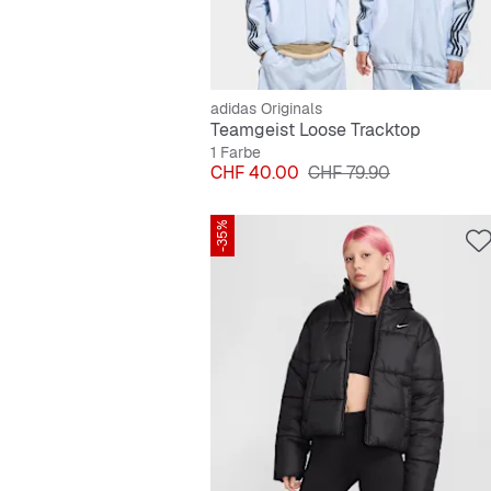
adidas Originals
Teamgeist Loose Tracktop
1 Farbe
Preis
Originalpreis
CHF 40.00
CHF 79.90
-35%