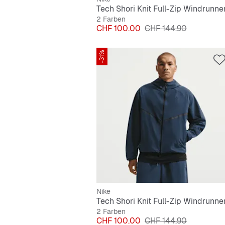
2 Farben
Preis
Originalpreis
CHF 100.00
CHF 144.90
-31%
Nike
2 Farben
Preis
Originalpreis
CHF 100.00
CHF 144.90