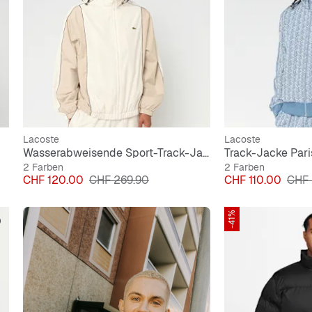
Lacoste
Lacoste
Wasserabweisende Sport-Track-Jacke
2 Farben
2 Farben
Preis
Originalpreis
Preis
Origi
CHF 120.00
CHF 269.90
CHF 110.00
CHF 
-41%