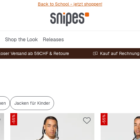
Back to School - jetzt shoppen!
Shop the Look
Releases
loser Versand ab 59CHF & Retoure
Kauf auf Rechnung
men
Jacken für Kinder
-55%
-55%