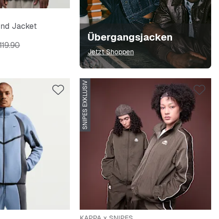
ind Jacket
Übergangsjacken
nalpreis
119.90
Jetzt Shoppen
SNIPES EXKLUSIV
KAPPA x SNIPES