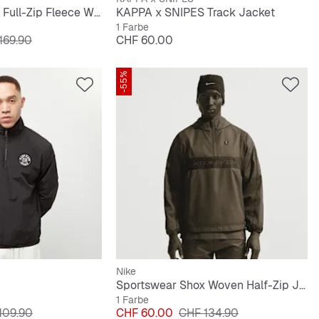
Tech Color-Block Full-Zip Fleece Windrunner Jacket
KAPPA x SNIPES Track Jacket
1 Farbe
nalpreis
Preis
169.90
CHF 60.00
-55%
Nike
Sportswear Shox Woven Half-Zip Jacket
1 Farbe
nalpreis
Preis
Originalpreis
109.90
CHF 60.00
CHF 134.90