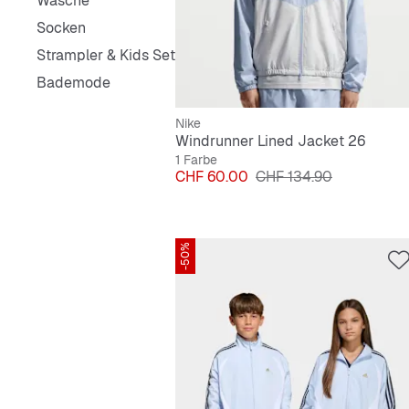
Wäsche
Socken
Strampler & Kids Sets
Bademode
Nike
Windrunner Lined Jacket 26
1 Farbe
Preis
Originalpreis
CHF 60.00
CHF 134.90
-50%