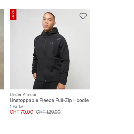
-46%
Under Armour
Unstoppable Fleece Full-Zip Hoodie
1 Farbe
Preis
Originalpreis
CHF 70.00
CHF 129.90