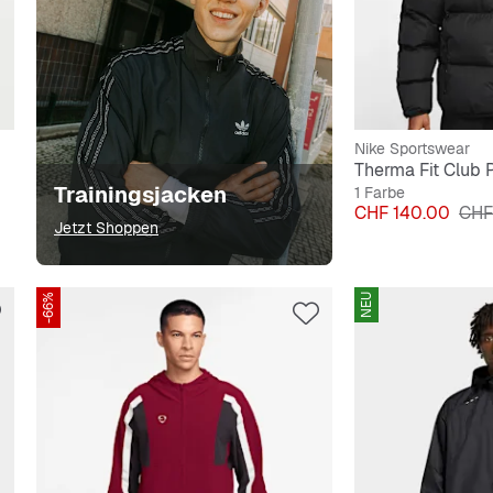
Nike Sportswear
Therma Fit Club 
Trainingsjacken
1 Farbe
Preis
Orig
CHF 140.00
CHF
Jetzt Shoppen
-66%
NEU