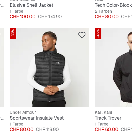
Tech Shori Knit Full-Zip Windrunner Jacket
Elusive Shell Jacket
1 Farbe
2 Farben
Preis
Originalpreis
Preis
Origi
CHF 100.00
CHF 174.90
CHF 80.00
CHF 
-33%
-45%
Under Armour
Karl Kani
Tech Shori Knit Full-Zip Windrunner Jacket
Sportswear Insulate Vest
Track Troyer
1 Farbe
1 Farbe
Preis
Originalpreis
Preis
Origi
CHF 80.00
CHF 119.90
CHF 60.00
CHF 