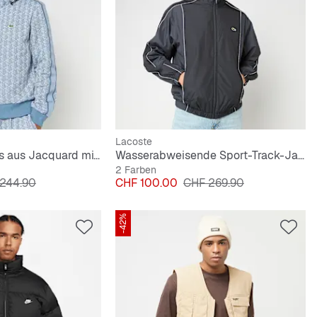
Lacoste
Track-Jacke Paris aus Jacquard mit Reißverschluss
Wasserabweisende Sport-Track-Jacke
2 Farben
nalpreis
Preis
Originalpreis
244.90
CHF 100.00
CHF 269.90
-42%