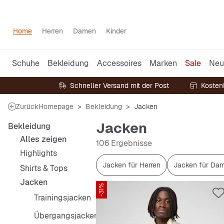
Home
Herren
Damen
Kinder
Schuhe
Bekleidung
Accessoires
Marken
Sale
Neu
Schneller Versand mit der Post
Kosten
Zurück
Homepage
Bekleidung
Jacken
Jacken
Bekleidung
Alles zeigen
106 Ergebnisse
Highlights
Jacken für Herren
Jacken für Da
Shirts & Tops
Jacken
-31%
Trainingsjacken
Übergangsjacken