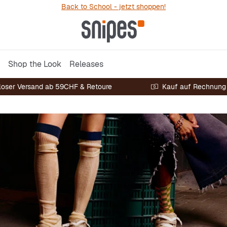
Back to School - jetzt shoppen!
Shop the Look
Releases
loser Versand ab 59CHF & Retoure
Kauf auf Rechnung