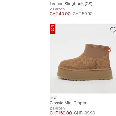
Lennon Slingback (GS)
2 Farben
Preis
Originalpreis
CHF 40.00
CHF 59.90
-20%
UGG
Classic Mini Dipper
2 Farben
Preis
Originalpreis
CHF 160.00
CHF 199.90