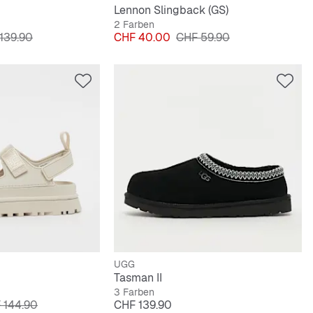
Lennon Slingback (GS)
2 Farben
nalpreis
Preis
Originalpreis
139.90
CHF 40.00
CHF 59.90
UGG
Tasman II
3 Farben
inalpreis
Preis
 144.90
CHF 139.90