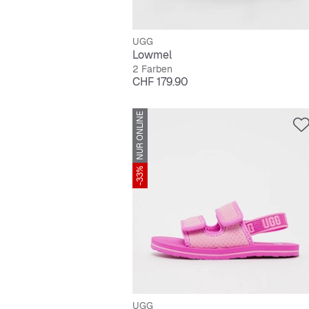
UGG
Lowmel
2 Farben
Preis
CHF 179.90
NUR ONLINE
-33%
UGG