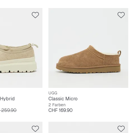
UGG
Hybrid
Classic Micro
2 Farben
inalpreis
Preis
 259.90
CHF 169.90