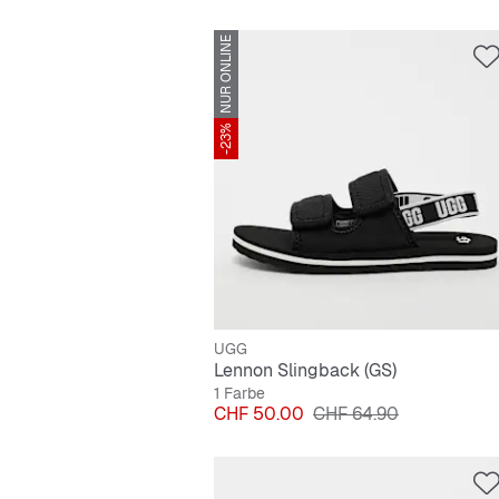
NUR ONLINE
-23%
UGG
Lennon Slingback (GS)
1 Farbe
Preis
Originalpreis
CHF 50.00
CHF 64.90