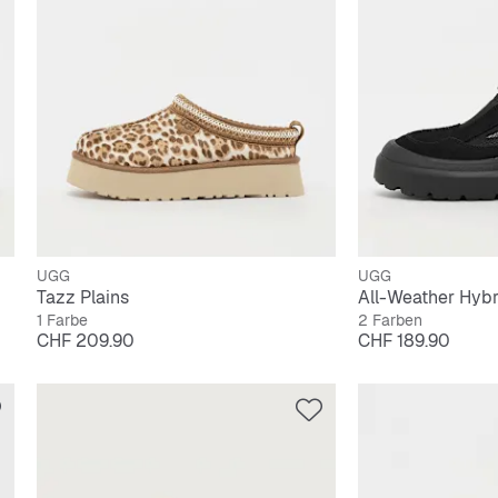
UGG
UGG
Tazz Plains
All-Weather Hybr
1 Farbe
2 Farben
Preis
Preis
CHF 209.90
CHF 189.90