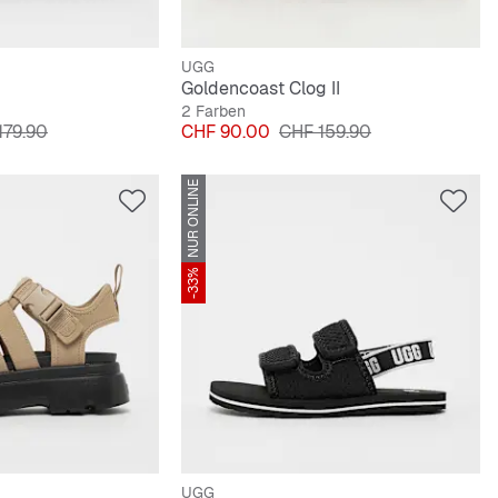
UGG
Goldencoast Clog II
2 Farben
nalpreis
Preis
Originalpreis
179.90
CHF 90.00
CHF 159.90
NUR ONLINE
-33%
UGG