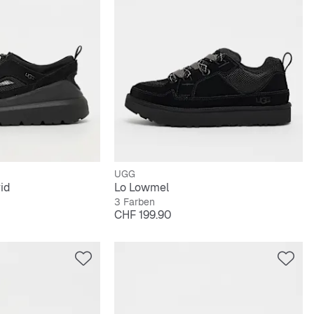
UGG
id
Lo Lowmel
3 Farben
Preis
CHF 199.90