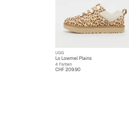
UGG
Lo Lowmel Plains
4 Farben
Preis
CHF 209.90