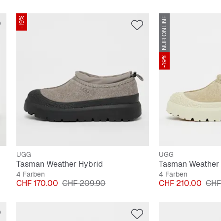
-19%
NUR ONLINE
-19%
UGG
UGG
Tasman Weather Hybrid
Tasman Weather 
4 Farben
4 Farben
Preis
Originalpreis
Preis
Orig
CHF 170.00
CHF 209.90
CHF 210.00
CHF