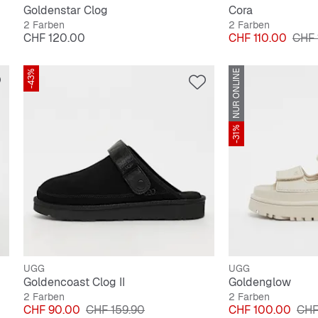
Goldenstar Clog
Cora
2 Farben
2 Farben
Preis
Preis
Origi
CHF 120.00
CHF 110.00
CHF 
-43%
NUR ONLINE
-31%
UGG
UGG
Goldencoast Clog II
Goldenglow
2 Farben
2 Farben
Preis
Originalpreis
Preis
Orig
CHF 90.00
CHF 159.90
CHF 100.00
CHF