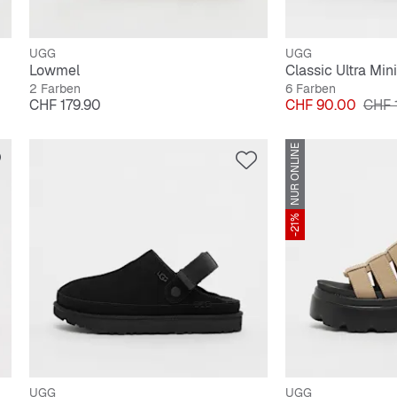
UGG
UGG
Lowmel
Classic Ultra Mini
2 Farben
6 Farben
Preis
Preis
Origi
CHF 179.90
CHF 90.00
CHF 
NUR ONLINE
-21%
UGG
UGG