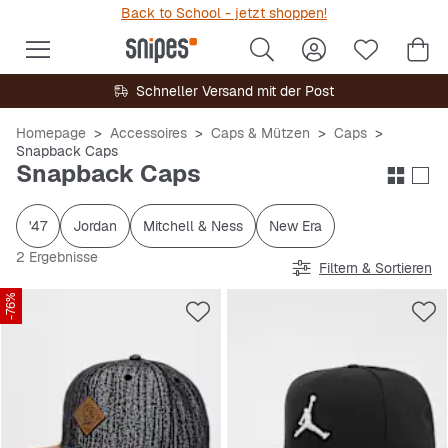
Back to School - jetzt shoppen!
Schneller Versand mit der Post
Homepage
Accessoires
Caps & Mützen
Caps
Snapback Caps
Snapback Caps
'47
Jordan
Mitchell & Ness
New Era
2 Ergebnisse
Filtern & Sortieren
-76%