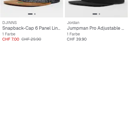
DJINNS
Jordan
Snapback-Cap 6 Panel Linen
Jumpman Pro Adjustable Cap
1 Farbe
1 Farbe
Preis
Originalpreis
Preis
CHF 7.00
CHF 29.90
CHF 39.90