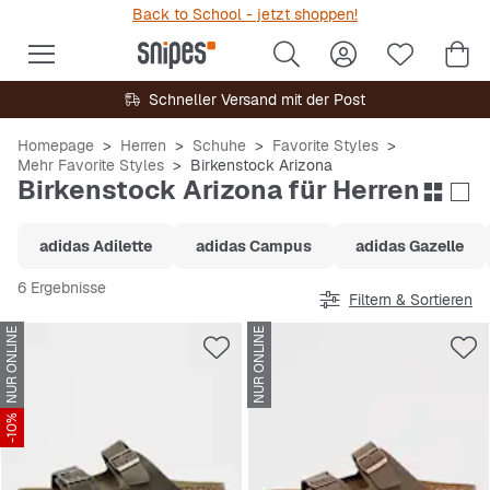
Back to School - jetzt shoppen!
Schneller Versand mit der Post
Homepage
Herren
Schuhe
Favorite Styles
Mehr Favorite Styles
Birkenstock Arizona
Birkenstock Arizona für Herren
adidas Adilette
adidas Campus
adidas Gazelle
6 Ergebnisse
Filtern & Sortieren
NUR ONLINE
NUR ONLINE
-10%