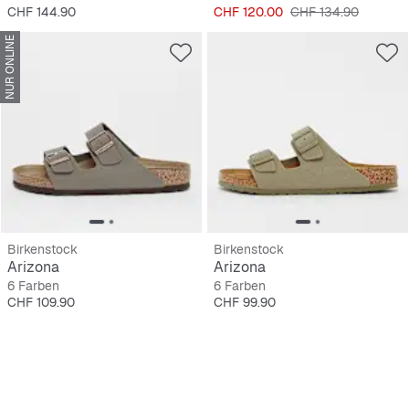
Preis
Preis
Originalpreis
CHF 144.90
CHF 120.00
CHF 134.90
NUR ONLINE
Birkenstock
Birkenstock
Arizona
Arizona
6 Farben
6 Farben
Preis
Preis
CHF 109.90
CHF 99.90