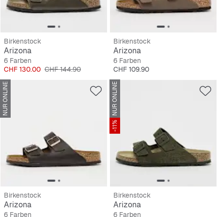
Birkenstock
Birkenstock
Arizona
Arizona
6 Farben
6 Farben
Preis
Originalpreis
Preis
CHF 130.00
CHF 144.90
CHF 109.90
NUR ONLINE
NUR ONLINE
-11%
Birkenstock
Birkenstock
Arizona
Arizona
6 Farben
6 Farben