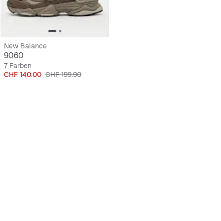
New Balance
9060
7 Farben
Preis
Originalpreis
CHF 140.00
CHF 199.90