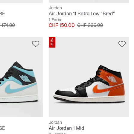
Jordan
 SE
Air Jordan 11 Retro Low "Bred"
1 Farbe
inalpreis
Preis
Originalpreis
 174.90
CHF 150.00
CHF 239.90
-51%
Jordan
 SE
Air Jordan 1 Mid