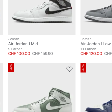
Jordan
Jordan
Air Jordan 1 Mid
Air Jordan 1 Low
9 Farben
13 Farben
Preis
Originalpreis
Preis
Orig
CHF 100.00
CHF 159.90
CHF 120.00
CHF
-37%
-46%