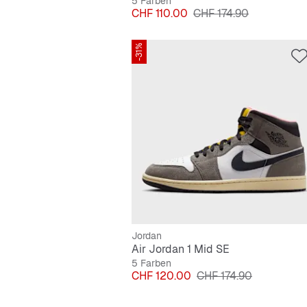
5 Farben
Preis
Originalpreis
CHF 110.00
CHF 174.90
-31%
Jordan
Air Jordan 1 Mid SE
5 Farben
Preis
Originalpreis
CHF 120.00
CHF 174.90