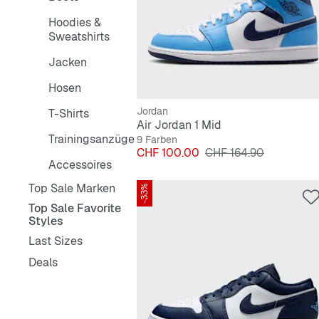
Hoodies &
Sweatshirts
Jacken
Hosen
Jordan
T-Shirts
Air Jordan 1 Mid
Trainingsanzüge
9 Farben
Preis
Originalpreis
CHF 100.00
CHF 164.90
Accessoires
Top Sale Marken
-33%
Top Sale Favorite
Styles
Last Sizes
Deals