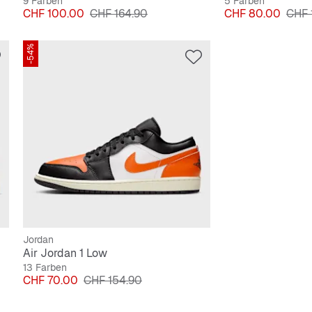
9 Farben
5 Farben
Preis
Originalpreis
Preis
Origi
CHF 100.00
CHF 164.90
CHF 80.00
CHF 
-54%
Jordan
Air Jordan 1 Low
13 Farben
Preis
Originalpreis
CHF 70.00
CHF 154.90