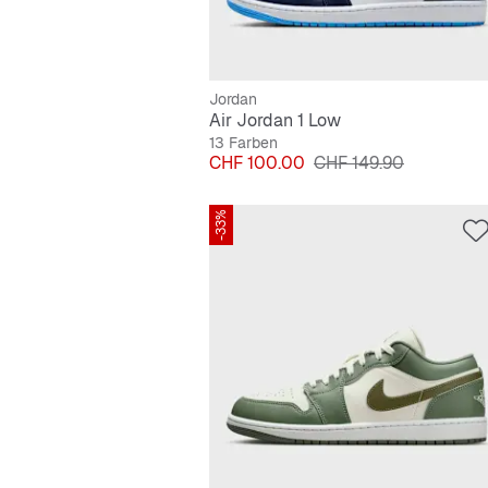
Jordan
Air Jordan 1 Low
13 Farben
Preis
Originalpreis
CHF 100.00
CHF 149.90
-33%