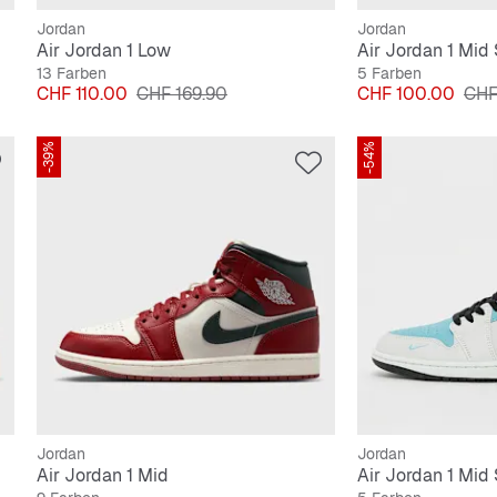
Jordan
Jordan
Air Jordan 1 Low
Air Jordan 1 Mid
13 Farben
5 Farben
Preis
Originalpreis
Preis
Orig
CHF 110.00
CHF 169.90
CHF 100.00
CHF
-39%
-54%
Jordan
Jordan
Air Jordan 1 Mid
Air Jordan 1 Mid