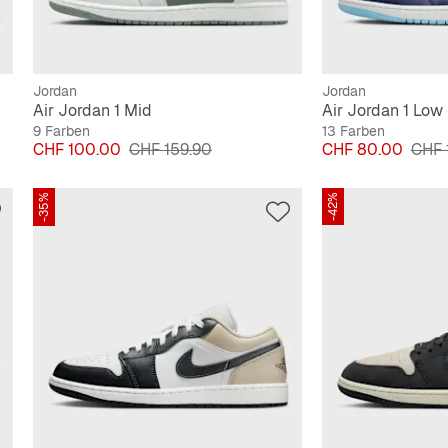
Jordan
Jordan
Air Jordan 1 Mid
Air Jordan 1 Low
9 Farben
13 Farben
Preis
Originalpreis
Preis
Origi
CHF 100.00
CHF 159.90
CHF 80.00
CHF 
-35%
-42%