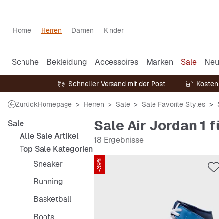
Home
Herren
Damen
Kinder
Schuhe
Bekleidung
Accessoires
Marken
Sale
Neu
Schneller Versand mit der Post
Kosten
Zurück
Homepage
Herren
Sale
Sale Favorite Styles
Sale Air Jordan 1 f
Sale
Alle Sale Artikel
18 Ergebnisse
Top Sale Kategorien
-39%
Sneaker
Running
Basketball
Boots