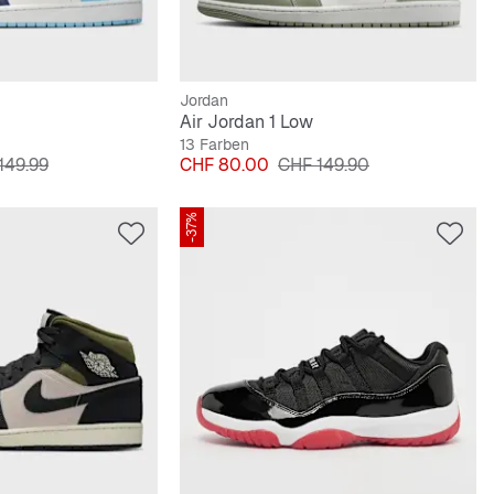
Jordan
Air Jordan 1 Low
13 Farben
nalpreis
Preis
Originalpreis
149.99
CHF 80.00
CHF 149.90
-37%