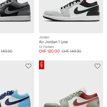
Jordan
Air Jordan 1 Low
13 Farben
inalpreis
Preis
Originalpreis
 149.90
CHF 120.00
CHF 149.90
-46%