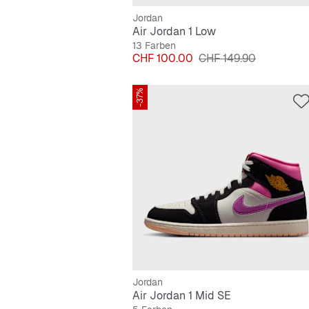
Jordan
Air Jordan 1 Low
13 Farben
Preis
Originalpreis
CHF 100.00
CHF 149.90
-37%
Jordan
Air Jordan 1 Mid SE