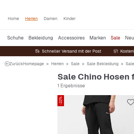
Home
Herren
Damen
Kinder
Schuhe
Bekleidung
Accessoires
Marken
Sale
Neu
Schneller Versand mit der Post
Kosten
Zurück
Homepage
Herren
Sale
Sale Bekleidung
Sal
Sale Chino Hosen 
1 Ergebnisse
-22%