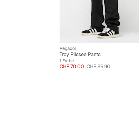
Pegador
Troy Plissee Pants
1 Farbe
Preis
Originalpreis
CHF 70.00
CHF 89.90