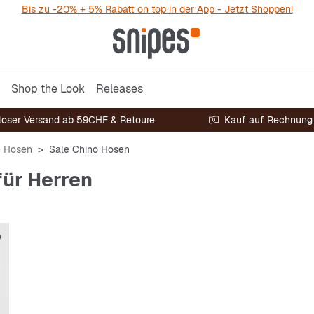
Bis zu -20% + 5% Rabatt on top in der App - Jetzt Shoppen!
Shop the Look
Releases
loser Versand ab 59CHF & Retoure
Kauf auf Rechnung
e Hosen
Sale Chino Hosen
für Herren