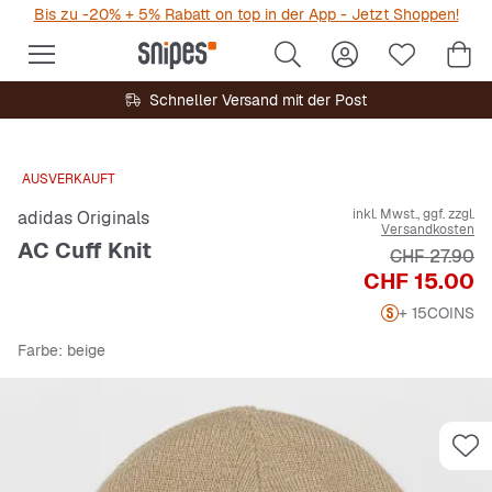
Bis zu -20% + 5% Rabatt on top in der App - Jetzt Shoppen!
Schneller Versand mit der Post
AUSVERKAUFT
inkl. Mwst., ggf. zzgl.
adidas Originals
Versandkosten
AC Cuff Knit
Originalprei
CHF 27.90
Preis
CHF 15.00
+ 15
COINS
Farbe
: beige