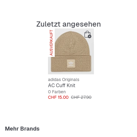
Zuletzt angesehen
AUSVERKAUFT
adidas Originals
AC Cuff Knit
0 Farben
Preis
Originalpreis
CHF 15.00
CHF 27.90
Mehr Brands