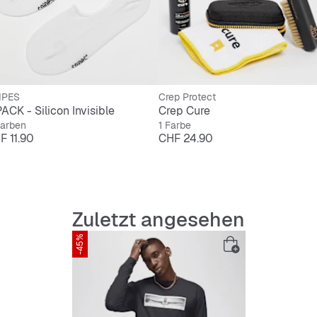
IPES
Crep Protect
PACK - Silicon Invisible
Crep Cure
Farben
1 Farbe
is
Preis
F 11.90
CHF 24.90
Zuletzt angesehen
-45%