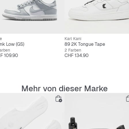
e
Karl Kani
nk Low (GS)
89 2K Tongue Tape
arben
2 Farben
is
Preis
F 109.90
CHF 134.90
Mehr von dieser Marke