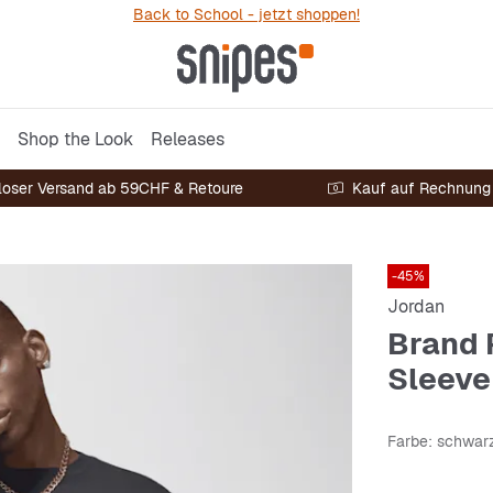
Back to School - jetzt shoppen!
Shop the Look
Releases
loser Versand ab 59CHF & Retoure
Kauf auf Rechnung
-45%
Jordan
Brand 
Sleeve
Farbe
: schwar