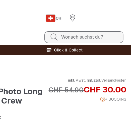
CH
Wonach suchst du?
Click & Collect
inkl. Mwst., ggf. zzgl.
Versandkosten
Preis
CHF 30.00
Originalpreis
CHF 54.90
Photo Long
 Crew
+ 30
COINS
z