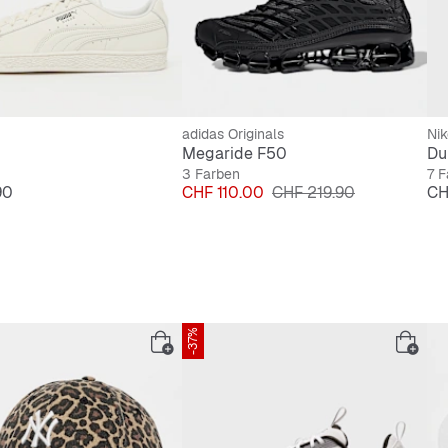
adidas Originals
Nik
Megaride F50
Du
3 Farben
7 F
Preis
Originalpreis
Pre
90
CHF 110.00
CHF 219.90
CH
-37%