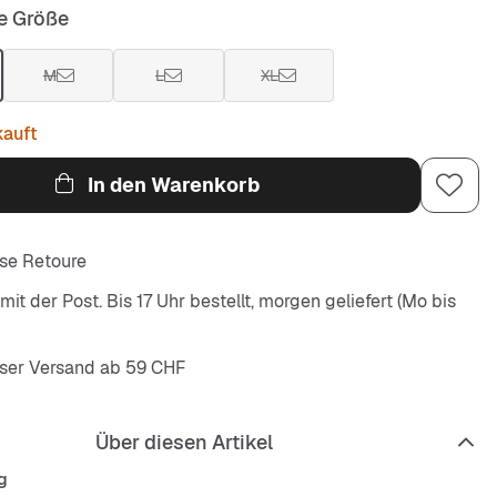
e Größe
M
L
XL
kauft
In den Warenkorb
se Retoure
it der Post. Bis 17 Uhr bestellt, morgen geliefert (Mo bis
ser Versand ab 59 CHF
Über diesen Artikel
g