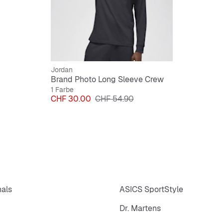
Jordan
Brand Photo Long Sleeve Crew
1 Farbe
Preis
Originalpreis
CHF 30.00
CHF 54.90
nals
ASICS SportStyle
Dr. Martens