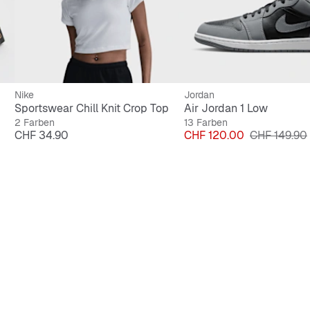
Nike
Jordan
Sportswear Chill Knit Crop Top
Air Jordan 1 Low
2 Farben
13 Farben
Preis
Preis
Originalprei
CHF 34.90
CHF 120.00
CHF 149.90