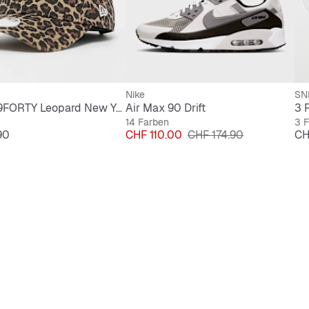
Nike
SN
Female 9FORTY Leopard New York Yankees
Air Max 90 Drift
3 
14 Farben
3 
Preis
Originalpreis
Pre
90
CHF 110.00
CHF 174.90
CH