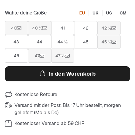
Wähle deine Größe
EU
UK
US
CM
40
40 ½
41
42
42 ½
43
44
44 ½
45
45 ½
46
47
47 ½
In den Warenkorb
Kostenlose Retoure
Versand mit der Post. Bis 17 Uhr bestellt, morgen
geliefert (Mo bis Do)
Kostenloser Versand ab 59 CHF