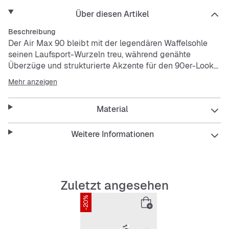
Über diesen Artikel
Beschreibung
Der Air Max 90 bleibt mit der legendären Waffelsohle
seinen Laufsport-Wurzeln treu, während genähte
Überzüge und strukturierte Akzente für den 90er-Look
sorgen, den du so liebst. Die sichtbare Air-Dämpfung
Mehr anzeigen
sorgt für Tragekomfort unterwegs.
Material
Das Obermaterial aus Textil mit Überzügen aus Leder
und Synthetik sorgt für einen strapazierfähigen,
mehrlagigen Look.
Weitere Informationen
Die sichtbare Air-Dämpfung wurde ursprünglich für
Performance-Läufe entwickelt und steht für
Tragekomfort.
Die Gummi-Außensohle mit Waffelprofil sorgt für
Zuletzt angesehen
Traktion und traditionellen Style.
-20%