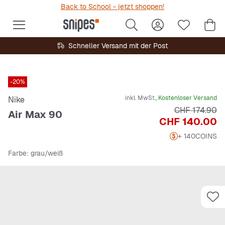
Back to School - jetzt shoppen!
Schneller Versand mit der Post
-20%
inkl. MwSt.,
Kostenloser Versand
Nike
Originalpreis
CHF 174.90
Air Max 90
Preis
CHF 140.00
+ 140
COINS
Farbe
: grau/weiß