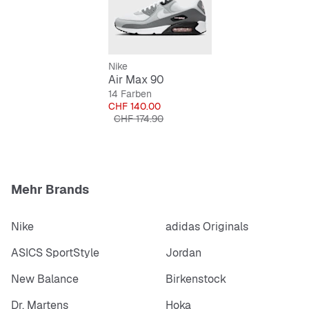
Nike
Air Max 90
14 Farben
Preis
CHF 140.00
Originalpreis
CHF 174.90
Mehr Brands
Nike
adidas Originals
ASICS SportStyle
Jordan
New Balance
Birkenstock
Dr. Martens
Hoka